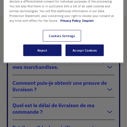
declare a differentiated consent for individual purposes of the processing.
You will also find there or in ourCookie Info a list of all used cookies and
similar technologies. You will find additional information in our Data
Protection Statement, also concerning your right to revoke your consent at
any time with effect for the future.
Privacy Policy
Imprint
Cookies Settings
Commande:
Reject
Accept Cookies
Le statut de ma commande est
"complète", mais je n'ai pas encore reçu
mes marchandises.
Comment puis-je obtenir une preuve de
livraison ?
Quel est le délai de livraison de ma
commande ?