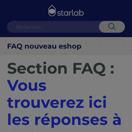
Basculer
la
navigation
Recherch
FAQ nouveau eshop
Section FAQ :
Vous
trouverez ici
les réponses à