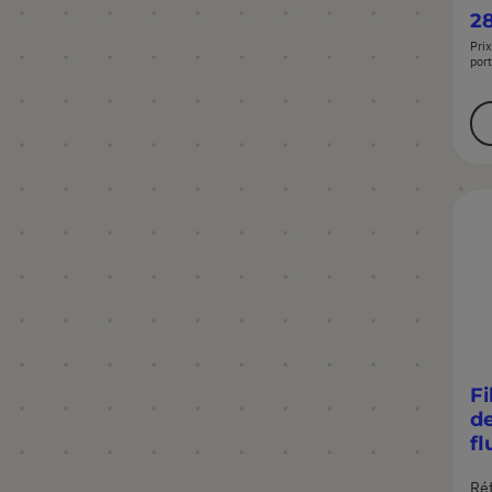
28
Prix
port
Fi
d
fl
Ré