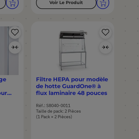
Voir Le Produit
Ajouter
Ajouter
à
à
Ajouter
Ajouter
ma
ma
au
au
liste
liste
comparateur
compara
d’envie
d’envie
ge
Filtre HEPA pour modèle
de hotte GuardOne® à
our
flux laminaire 48 pouces
Réf.: S8040-0011
ces
Taille de pack: 2 Pièces
(1 Pack × 2 Pièces)