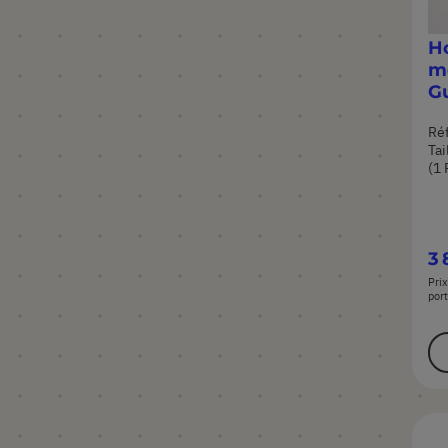
Ho
m
G
Ré
Tai
(1 
3 
Prix
port