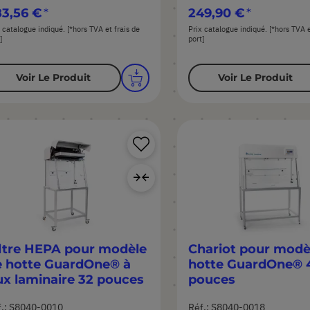
3,56 €
249,90 €
 catalogue indiqué. [*hors TVA et frais de
Prix catalogue indiqué. [*hors TVA e
]
port]
Voir Le Produit
Voir Le Produit
Ajouter
à
Ajouter
ma
au
liste
comparateur
d’envie
ltre HEPA pour modèle
Chariot pour modè
e hotte GuardOne® à
hotte GuardOne® 
ux laminaire 32 pouces
pouces
f.: S8040-0010
Réf.: S8040-0018