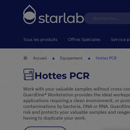
Tous les produits
Offres Spéciales
Service p
Accueil
Equipement
Hottes PCR
Hottes PCR
Work with your valuable samples without cross-c
GuardOne® Workstation provides the ideal workspace
applications requiring a clean environment, or prot
contaminations by bacteria, DNA or RNA. GuardOn
risk and protects your valuable samples and reage
having to duplicate your work.