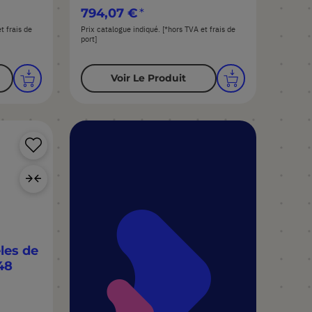
794,07 €
t frais de
Prix catalogue indiqué. [*hors TVA et frais de
port]
Voir Le Produit
Ajouter
à
Ajouter
ma
au
liste
comparateur
d’envie
les de
48