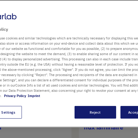
olicy
use cookies and similar technologies which are technically necessary for displaying this we
roduits
1
-
12
sur
14
also store or access information on your end-device and collect data about this which we 
ty of our website as functional and comfortable for you as possible, (2) to prepare anonymo
or designing the website to meet the demand, (3) to enable sharing some of our content in s
 (4) to display personalized advertising. This processing can also in each case include tra
ntry outside the EU (e.g. the USA) without having a reasonable level of protection. If you wo
l the above-mentioned processing, click "Agree". If you do not agree, you can limit the pro
y necessary by clicking "Reject". The processing and recipients of the data are explained in
 Settings", and you can declare a differentiated consent for individual purposes of the proc
re or in ourCookie Info a list of all used cookies and similar technologies. You will find addit
in our Data Protection Statement, also concerning your right to revoke your consent at any 
e.
Privacy Policy
Imprint
 Settings
Reject
Accep
otte GuardOne®, Dead
Hotte GuardOne® -
r
flux laminaire