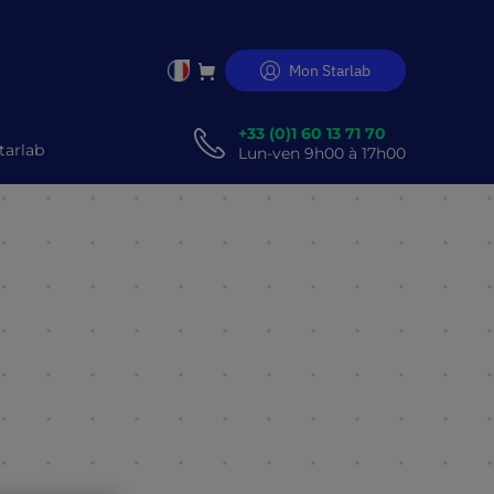
Mon Starlab
Allez
au
er
contenu
+33 (0)1 60 13 71 70
tarlab
Lun-ven 9h00 à 17h00