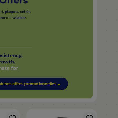
 Offers
ri, plaques, unités
encore — valables
nsistency,
rowth.
nate for
ir nos offres promotionnelles →
Ajouter
Ajouter