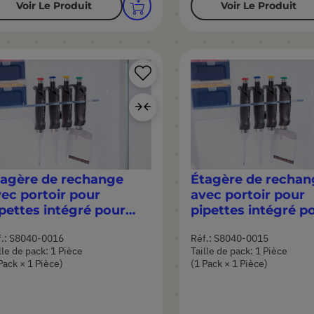
Voir Le Produit
Voir Le Produit
Ajouter
à
Ajouter
ma
au
liste
comparateur
d’envie
tagère de rechange
Étagère de rechan
ec portoir pour
avec portoir pour
pettes intégré pour
pipettes intégré p
odèles de hotte
modèles de hotte
f.: S8040-0016
Réf.: S8040-0015
uardOne® 48 pouces
GuardOne® 32 pou
lle de pack: 1 Pièce
Taille de pack: 1 Pièce
Pack × 1 Pièce)
(1 Pack × 1 Pièce)