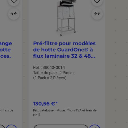
à
à
Ajouter
Ajouter
ma
ma
au
au
liste
liste
comparateur
compara
d’envie
d’envie
ange
Pré-filtre pour modèles
otte
de hotte GuardOne® à
ces.
flux laminaire 32 & 48
pouces
Réf.: S8040-0014
Taille de pack: 2 Pièces
(1 Pack × 2 Pièces)
130,56 €
t frais de
Prix catalogue indiqué. [*hors TVA et frais de
port]