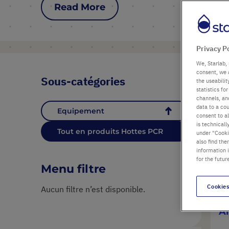
Read More
Privacy P
We, Starlab, 
P
consent, we 
Sous-catégories
the useabili
statistics f
channels, and
data to a cou
Equipement
consent to al
is technicall
Tout en produits Hottes PCR
under "Cookie
also find the
information 
for the futur
Menu filtre
Cookies
Aucun filtre n’est disponible.
H
Ai