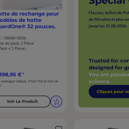
Special
comparateur
d’envie
Flacons, boîtes de Pet
tte de rechange pour
de filtration et plus 
odèles de hotte
uardOne® 32 pouces.
jusqu'au 31.08.2026.
f.: S8040-0036
lle de pack: 1 Pièce
Pack × 1 Pièce)
Trusted for co
designed for g
You are passio
898,95 €
science.
 catalogue indiqué. [*hors TVA et frais de
]
Cliquez pour vo
Voir Le Produit
Ajouter