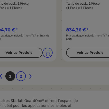
lle de pack: 1 Pièce
Taille de pack: 1 Pièce
Pack × 1 Pièce)
(1 Pack × 1 Pièce)
94,70 €
834,36 €
 catalogue indiqué. [*hors TVA et frais de
Prix catalogue indiqué. [*hors TVA e
]
port]
Voir Le Produit
Voir Le Produit
age
Page
Vous lisez actuellement la page
Page
Page
Suivant
1
2
hottes Starlab GuardOne® offrent l'espace de
il idéal pour les applications sensibles et