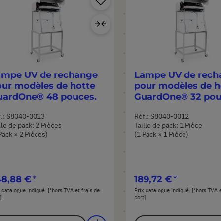
à
Ajouter
ma
au
liste
comparateur
d’envie
ampe UV de rechange
Lampe UV de rech
ur modèles de hotte
pour modèles de h
uardOne® 48 pouces.
GuardOne® 32 pou
f.: S8040-0013
Réf.: S8040-0012
lle de pack: 2 Pièces
Taille de pack: 1 Pièce
Pack × 2 Pièces)
(1 Pack × 1 Pièce)
48,88 €
189,72 €
 catalogue indiqué. [*hors TVA et frais de
Prix catalogue indiqué. [*hors TVA e
]
port]