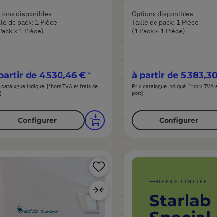
ions disponibles
Options disponibles
lle de pack: 1 Pièce
Taille de pack: 1 Pièce
Pack × 1 Pièce)
(1 Pack × 1 Pièce)
partir de
4 530,46 €
à partir de
5 383,3
 catalogue indiqué. [*hors TVA et frais de
Prix catalogue indiqué. [*hors TVA e
]
port]
Configurer
Configurer
Ajouter
à
OFFRE LIMITÉE
Ajouter
ma
Starlab
au
liste