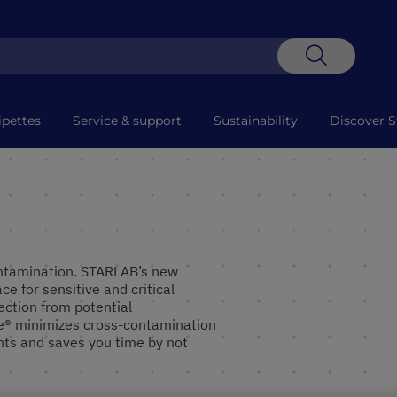
Recherch
ipettes
Service & support
Sustainability
Discover S
ontamination. STARLAB’s new
 for sensitive and critical
ection from potential
e® minimizes cross-contamination
nts and saves you time by not