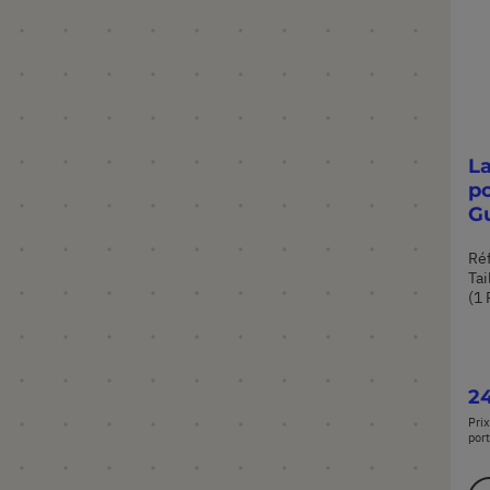
L
po
G
Ré
Tai
(1 
2
Prix
port