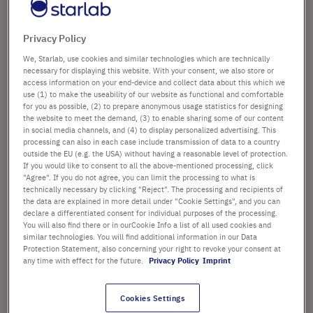
Sous-catégories
Privacy Policy
Protection
We, Starlab, use cookies and similar technologies which are technically
necessary for displaying this website. With your consent, we also store or
Tout en produits Nitrile et Néoprène
access information on your end-device and collect data about this which we
gants
use (1) to make the useability of our website as functional and comfortable
for you as possible, (2) to prepare anonymous usage statistics for designing
the website to meet the demand, (3) to enable sharing some of our content
in social media channels, and (4) to display personalized advertising. This
TRIAGE
processing can also in each case include transmission of data to a country
1
article
Par
outside the EU (e.g. the USA) without having a reasonable level of protection.
Par
ordre
If you would like to consent to all the above-mentioned processing, click
ordre
croissa
"Agree". If you do not agree, you can limit the processing to what is
décroi
technically necessary by clicking "Reject". The processing and recipients of
the data are explained in more detail under "Cookie Settings", and you can
declare a differentiated consent for individual purposes of the processing.
You will also find there or in ourCookie Info a list of all used cookies and
similar technologies. You will find additional information in our Data
Protection Statement, also concerning your right to revoke your consent at
any time with effect for the future.
Privacy Policy
Imprint
Cookies Settings