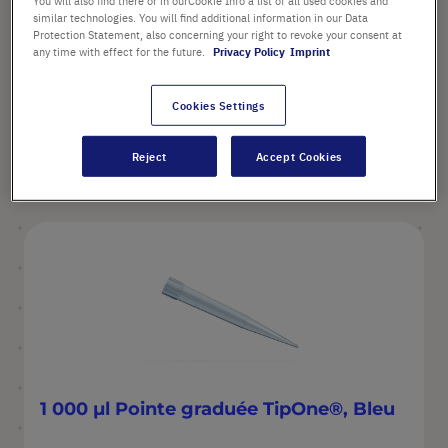
You will also find there or in ourCookie Info a list of all used cookies and
similar technologies. You will find additional information in our Data
Protection Statement, also concerning your right to revoke your consent at
any time with effect for the future.
Privacy Policy
Imprint
à partir de
28,33 €
Prix catalogue indiqué. [*hors TVA et frais de port]
Cookies Settings
Reject
Accept Cookies
Configurer
1 000 µl Pointe graduée TipOne®, Bleu