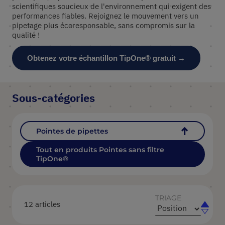
scientifiques soucieux de l'environnement qui exigent des
performances fiables. Rejoignez le mouvement vers un
pipetage plus écoresponsable, sans compromis sur la
qualité !
Obtenez votre échantillon TipOne® gratuit →
Sous-catégories
Pointes de pipettes
Tout en produits Pointes sans filtre
TipOne®
TRIAGE
12
articles
Par
Par
ordre
ordre
croissa