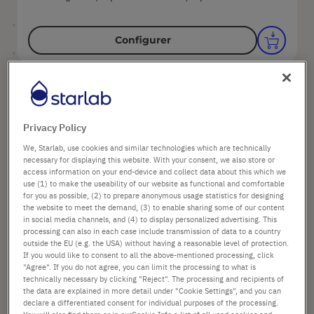
Configurer
Privacy Policy
We, Starlab, use cookies and similar technologies which are technically
necessary for displaying this website. With your consent, we also store or
access information on your end-device and collect data about this which we
use (1) to make the useability of our website as functional and comfortable
for you as possible, (2) to prepare anonymous usage statistics for designing
the website to meet the demand, (3) to enable sharing some of our content
1,25 ml Pointe XL graduée TipOne®,
in social media channels, and (4) to display personalized advertising. This
Naturel
processing can also in each case include transmission of data to a country
outside the EU (e.g. the USA) without having a reasonable level of protection.
If you would like to consent to all the above-mentioned processing, click
"Agree". If you do not agree, you can limit the processing to what is
Options disponibles
technically necessary by clicking "Reject". The processing and recipients of
Volume: 1.25 ml
the data are explained in more detail under "Cookie Settings", and you can
Couleur: Naturel
declare a differentiated consent for individual purposes of the processing.