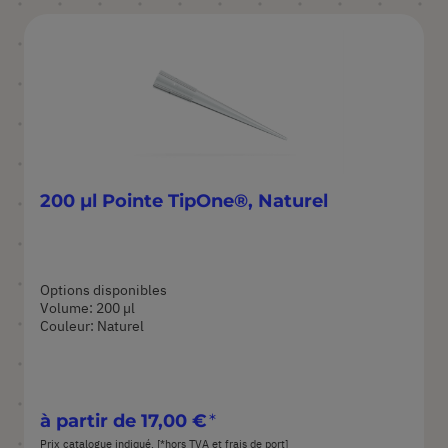
décroi
200 µl Pointe TipOne®, Naturel
Options disponibles
Volume: 200 µl
Couleur: Naturel
à partir de
17,00 €
Prix catalogue indiqué. [*hors TVA et frais de port]