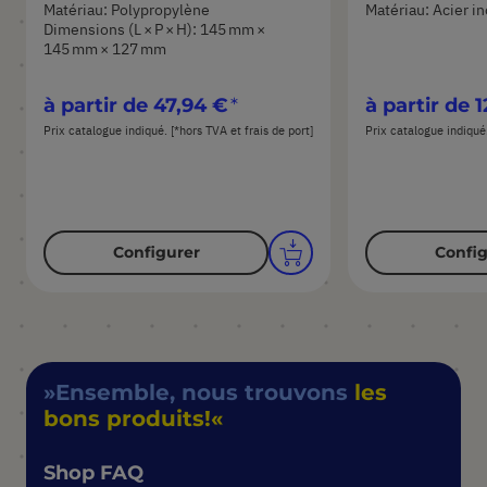
Matériau: Polypropylène
Matériau: Acier i
Dimensions (L × P × H): 145 mm ×
145 mm × 127 mm
à partir de
47,94 €
à partir de
1
Prix catalogue indiqué. [*hors TVA et frais de port]
Prix catalogue indiqué.
Configurer
Config
Ensemble, nous trouvons
les
bons produits!
Shop FAQ