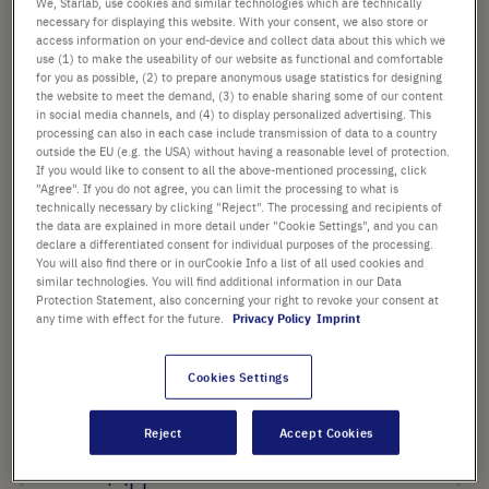
We, Starlab, use cookies and similar technologies which are technically
necessary for displaying this website. With your consent, we also store or
access information on your end-device and collect data about this which we
à partir de
72,68 €
use (1) to make the useability of our website as functional and comfortable
au lieu de
191,25 €
for you as possible, (2) to prepare anonymous usage statistics for designing
the website to meet the demand, (3) to enable sharing some of our content
Prix remisé indiqué. [*hors TVA et frais de port]
in social media channels, and (4) to display personalized advertising. This
processing can also in each case include transmission of data to a country
Ajouter
-
+
outside the EU (e.g. the USA) without having a reasonable level of protection.
If you would like to consent to all the above-mentioned processing, click
au
"Agree". If you do not agree, you can limit the processing to what is
panier
technically necessary by clicking "Reject". The processing and recipients of
the data are explained in more detail under "Cookie Settings", and you can
declare a differentiated consent for individual purposes of the processing.
You will also find there or in ourCookie Info a list of all used cookies and
similar technologies. You will find additional information in our Data
POINTS FORTS
Protection Statement, also concerning your right to revoke your consent at
any time with effect for the future.
Privacy Policy
Imprint
Tubes en polypropylène
stériles, clairs avec capuchons
Cookies Settings
à vis HDPE vert
Surface d'écriture blanche et
Reject
Accept Cookies
graduations imprimées bien