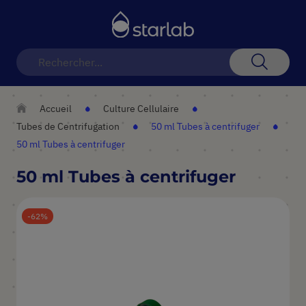
Basculer
la
navigation
Recherch
Accueil
Culture Cellulaire
Tubes de Centrifugation
50 ml Tubes à centrifuger
50 ml Tubes à centrifuger
50 ml Tubes à centrifuger
62
Skip
to
the
end
of
the
images