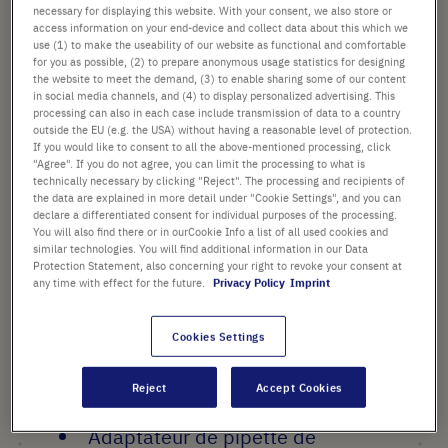
Réf.
P7166-6002
the
necessary for displaying this website. With your consent, we also store or
access information on your end-device and collect data about this which we
images
use (1) to make the useability of our website as functional and comfortable
gallery
for you as possible, (2) to prepare anonymous usage statistics for designing
17,34 €
the website to meet the demand, (3) to enable sharing some of our content
in social media channels, and (4) to display personalized advertising. This
Prix catalogue indiqué. [*hors TVA et frais de port]
processing can also in each case include transmission of data to a country
outside the EU (e.g. the USA) without having a reasonable level of protection.
If you would like to consent to all the above-mentioned processing, click
Vérifier la disponibilité
Hors
frais de port
"Agree". If you do not agree, you can limit the processing to what is
technically necessary by clicking "Reject". The processing and recipients of
the data are explained in more detail under "Cookie Settings", and you can
Ajouter
-
+
declare a differentiated consent for individual purposes of the processing.
au
You will also find there or in ourCookie Info a list of all used cookies and
similar technologies. You will find additional information in our Data
panier
1 Pièce (1 Boîte × 1 Pièce)
Protection Statement, also concerning your right to revoke your consent at
any time with effect for the future.
Privacy Policy
Imprint
Cookies Settings
Reject
Accept Cookies
POINTS FORTS
Adaptateur de pipette de