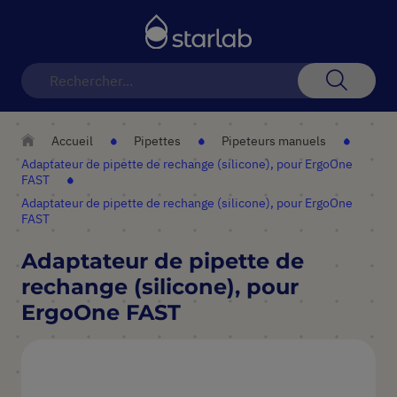
Basculer
la
navigation
Recherch
Accueil
Pipettes
Pipeteurs manuels
Adaptateur de pipette de rechange (silicone), pour ErgoOne
FAST
Adaptateur de pipette de rechange (silicone), pour ErgoOne
FAST
Adaptateur de pipette de
rechange (silicone), pour
ErgoOne FAST
Skip
to