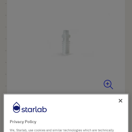
the
end
of
the
images
gallery
Skip
to
Nom du produit
Adaptateur de pipette de
the
rechange (silicone), pour
Privacy Policy
beginning
ErgoOne FAST
of
We, Starlab, use cookies and similar technologies which are technically