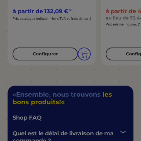
à partir de
132,09 €
à partir de
4
au lieu de
73,4
Prix catalogue indiqué. [*hors TVA et frais de port]
Prix remisé indiqué. [*
Configurer
Config
Ensemble, nous trouvons
les
bons produits!
Shop FAQ
Quel est le délai de livraison de ma
commande ?