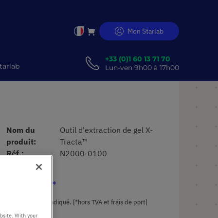
Mon Starlab
Allez
au
er
contenu
+33 (0)1 60 13 71 70
tarlab
Lun-ven 9h00 à 17h00
Nom du
Outil d'extraction de gel X-
produit
Tracta™
Réf.
N2000-0100
187,17 €
Prix catalogue indiqué. [*hors TVA et frais de port]
bsite. With your