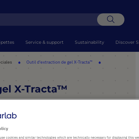
Recherch
ipettes
Service & support
Sustainability
Discover S
éciales
Outil d'extraction de gel X-Tracta™
gel X-Tracta™
POINTS FORTS
olicy
Grande précision
use cookies and similar technologies which are technically necessary for displaying this we