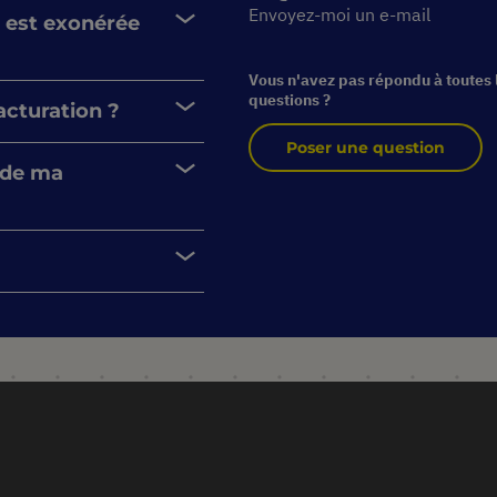
Envoyez-moi un e-mail
 est exonérée
Vous n'avez pas répondu à toutes 
questions ?
acturation ?
Poser une question
e de ma