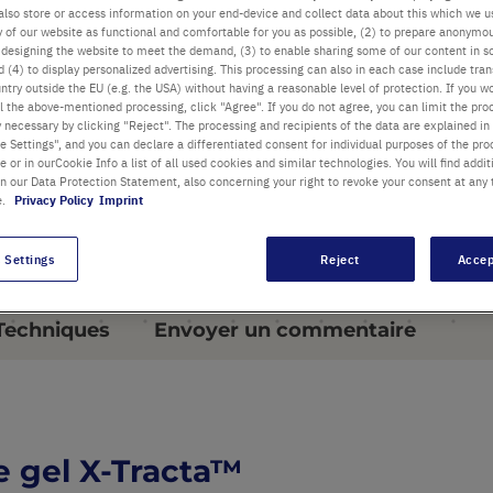
Processus rapide en quatre
also store or access information on your end-device and collect data about this which we 
ty of our website as functional and comfortable for you as possible, (2) to prepare anonymo
étapes
or designing the website to meet the demand, (3) to enable sharing some of our content in s
 (4) to display personalized advertising. This processing can also in each case include tra
Utilisation avec une seule
ntry outside the EU (e.g. the USA) without having a reasonable level of protection. If you wo
l the above-mentioned processing, click "Agree". If you do not agree, you can limit the pro
main
y necessary by clicking "Reject". The processing and recipients of the data are explained in
 Settings", and you can declare a differentiated consent for individual purposes of the proc
re or in ourCookie Info a list of all used cookies and similar technologies. You will find addit
tous les points forts
in our Data Protection Statement, also concerning your right to revoke your consent at any 
e.
Privacy Policy
Imprint
 Settings
Reject
Accep
 Techniques
Envoyer un commentaire
de gel X-Tracta™