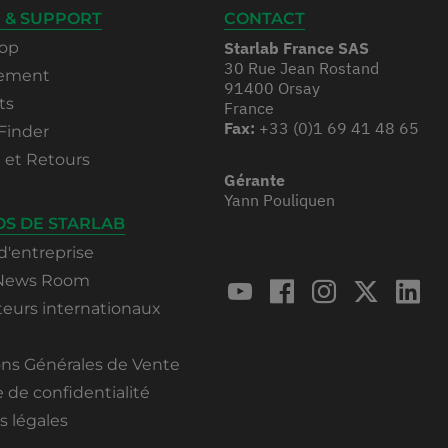
 & SUPPORT
CONTACT
op
Starlab France SAS
30 Rue Jean Rostand
rement
91400 Orsay
ts
France
Fax:
+33 (0)1 69 41 48 65
Finder
n et Retours
Gérante
Yann Pouliquen
OS DE STARLAB
d'entreprise
 News Room
teurs internationaux
ons Générales de Vente
e de confidentialité
 légales