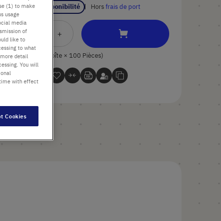
use (1) to make
Vérifier la disponibilité
Hors
frais de port
us usage
ocial media
nsmission of
Ajouter
-
+
uld like to
au
cessing to what
panier
100 Pièces (1 Boîte × 100 Pièces)
 more detail
essing. You will
ional
time with effect
t Cookies