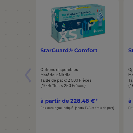
StarGuard® Comfort
S
Options disponibles
Op
Matériau: Nitrile
Ma
Taille de pack: 2 500 Pièces
Ta
(10 Boîtes × 250 Pièces)
(1
à partir de
228,48 €
à
Prix catalogue indiqué. [*hors TVA et frais de port]
Pri