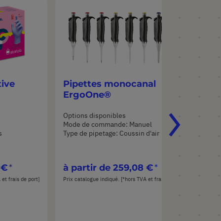
tive
Pipettes monocanal
Pi
ErgoOne®
E
Options disponibles
Opt
Mode de commande: Manuel
Mod
s
Type de pipetage: Coussin d'air
Typ
 €
à partir de
259,08 €
à 
et frais de port]
Prix catalogue indiqué. [*hors TVA et frais de port]
Prix 