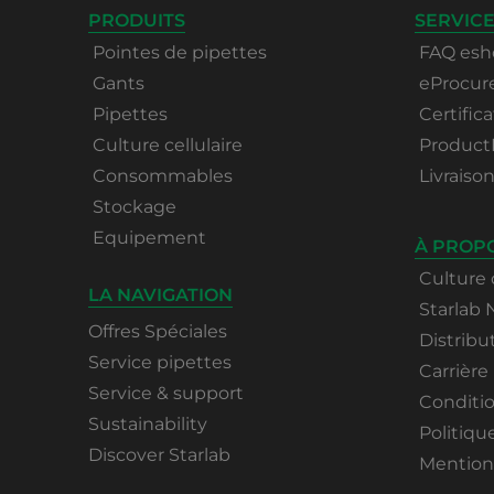
PRODUITS
SERVICE
Pointes de pipettes
FAQ esh
Gants
eProcu
Pipettes
Certifica
Culture cellulaire
Product
Consommables
Livraiso
Stockage
Equipement
À PROP
Culture 
LA NAVIGATION
Starlab
Offres Spéciales
Distribu
Service pipettes
Carrière
Service & support
Conditi
Sustainability
Politiqu
Discover Starlab
Mentions