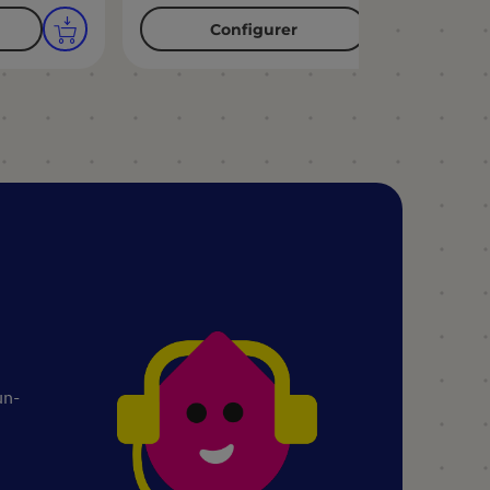
Configurer
un-