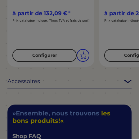
à partir de
132,09 €
à partir de
2
Prix catalogue indiqué. [*hors TVA et frais de port]
Prix catalogue indiqué.
Configurer
Config
Accessoires
Ensemble, nous trouvons
les
bons produits!
Shop FAQ