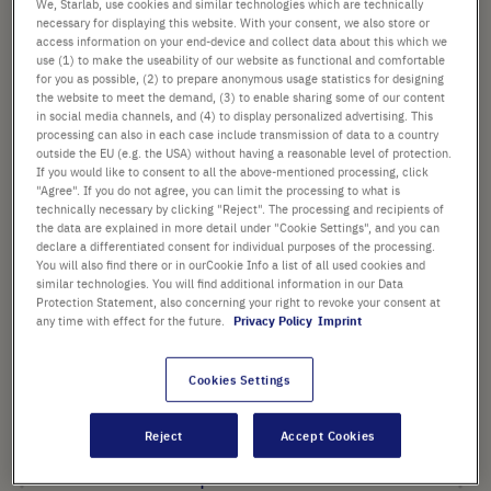
We, Starlab, use cookies and similar technologies which are technically
necessary for displaying this website. With your consent, we also store or
TAILLE DE PACK
access information on your end-device and collect data about this which we
use (1) to make the useability of our website as functional and comfortable
for you as possible, (2) to prepare anonymous usage statistics for designing
the website to meet the demand, (3) to enable sharing some of our content
in social media channels, and (4) to display personalized advertising. This
à partir de
158,61 €
processing can also in each case include transmission of data to a country
outside the EU (e.g. the USA) without having a reasonable level of protection.
Prix catalogue indiqué. [*hors TVA et frais de port]
If you would like to consent to all the above-mentioned processing, click
"Agree". If you do not agree, you can limit the processing to what is
technically necessary by clicking "Reject". The processing and recipients of
Ajouter
-
+
the data are explained in more detail under "Cookie Settings", and you can
au
declare a differentiated consent for individual purposes of the processing.
panier
You will also find there or in ourCookie Info a list of all used cookies and
similar technologies. You will find additional information in our Data
Protection Statement, also concerning your right to revoke your consent at
any time with effect for the future.
Privacy Policy
Imprint
POINTS FORTS
Cookies Settings
Plaques en polypropylène
vierges avec empreinte SBS
Reject
Accept Cookies
Matrice imprimée haute