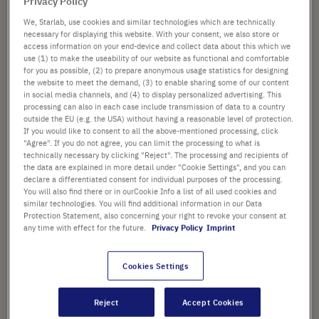
70,89 €
Privacy Policy
We, Starlab, use cookies and similar technologies which are technically
Prix catalogue indiqué. [*hors TVA et frais de port]
necessary for displaying this website. With your consent, we also store or
access information on your end-device and collect data about this which we
Vérifier la disponibilité
Hors
frais de port
use (1) to make the useability of our website as functional and comfortable
for you as possible, (2) to prepare anonymous usage statistics for designing
the website to meet the demand, (3) to enable sharing some of our content
Ajouter
in social media channels, and (4) to display personalized advertising. This
-
+
processing can also in each case include transmission of data to a country
au
outside the EU (e.g. the USA) without having a reasonable level of protection.
panier
10 Plaques (1 Pack × 10 Plaques)
If you would like to consent to all the above-mentioned processing, click
"Agree". If you do not agree, you can limit the processing to what is
technically necessary by clicking "Reject". The processing and recipients of
the data are explained in more detail under "Cookie Settings", and you can
declare a differentiated consent for individual purposes of the processing.
You will also find there or in ourCookie Info a list of all used cookies and
similar technologies. You will find additional information in our Data
Protection Statement, also concerning your right to revoke your consent at
any time with effect for the future.
Privacy Policy
Imprint
POINTS FORTS
La capacité maximale
Cookies Settings
approximative pour les plaques
96 puits est de 350 µl pour les
Reject
Accept Cookies
plaques de hauteur standard,