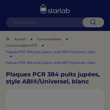
Basculer
la
navigation
Recherch
Accueil
Consommables
Consommables PCR
Plaques PCR 384 puits jupées, style ABI®/Universel, blanc
Plaques PCR 384 puits jupées, style ABI®/Universel, blanc
Plaques PCR 384 puits jupées,
style ABI®/Universel, blanc
Skip
to
the