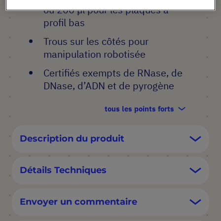
ou 200 µl pour les plaques à
profil bas
Trous sur les côtés pour
manipulation robotisée
Certifiés exempts de RNase, de
DNase, d’ADN et de pyrogène
tous les points forts
Description du produit
Détails Techniques
Envoyer un commentaire