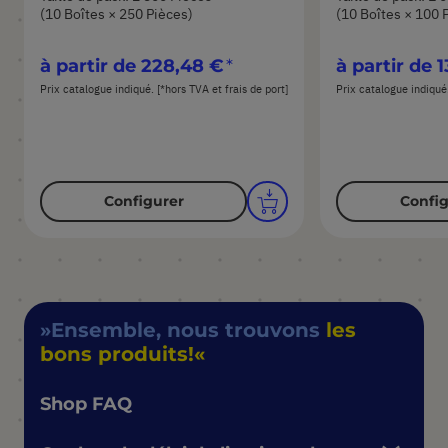
(10 Boîtes × 250 Pièces)
(10 Boîtes × 100 
à partir de
228,48 €
à partir de
1
Prix catalogue indiqué. [*hors TVA et frais de port]
Prix catalogue indiqué.
Configurer
Config
Ensemble, nous trouvons
les
bons produits!
Shop FAQ