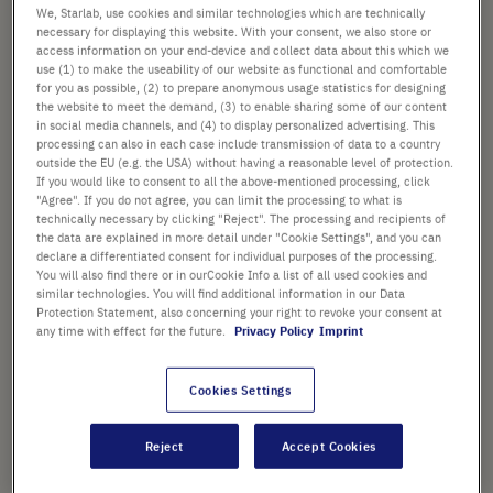
We, Starlab, use cookies and similar technologies which are technically
Prix catalogue indiqué. [*hors TVA et frais de port]
necessary for displaying this website. With your consent, we also store or
access information on your end-device and collect data about this which we
use (1) to make the useability of our website as functional and comfortable
Vérifier la disponibilité
Hors
frais de port
for you as possible, (2) to prepare anonymous usage statistics for designing
the website to meet the demand, (3) to enable sharing some of our content
in social media channels, and (4) to display personalized advertising. This
Ajouter
-
+
processing can also in each case include transmission of data to a country
au
outside the EU (e.g. the USA) without having a reasonable level of protection.
panier
If you would like to consent to all the above-mentioned processing, click
1 Pièce (1 Boîte × 1 Pièce)
"Agree". If you do not agree, you can limit the processing to what is
technically necessary by clicking "Reject". The processing and recipients of
the data are explained in more detail under "Cookie Settings", and you can
declare a differentiated consent for individual purposes of the processing.
You will also find there or in ourCookie Info a list of all used cookies and
similar technologies. You will find additional information in our Data
Protection Statement, also concerning your right to revoke your consent at
any time with effect for the future.
Privacy Policy
Imprint
POINTS FORTS
Agitation orbitale douce ou plus
Cookies Settings
vigoureuse de vos échantillons
Reject
Accept Cookies
Affichages LCD de la vitesse et
du temps