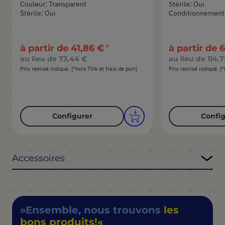
Couleur: Transparent
Stérile: Oui
Stérile: Oui
Conditionnement:
à partir de
41,86 €
à partir de
6
au lieu de
73,44 €
au lieu de
114,7
Prix remisé indiqué. [*hors TVA et frais de port]
Prix remisé indiqué. [*
Configurer
Config
Accessoires
Ensemble, nous trouvons
les
bons produits!