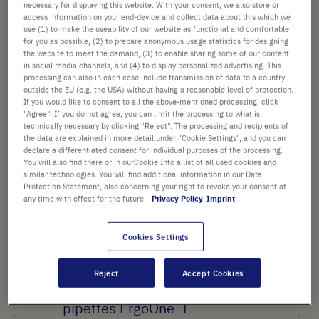
images
necessary for displaying this website. With your consent, we also store or
gallery
access information on your end-device and collect data about this which we
24,60 €
use (1) to make the useability of our website as functional and comfortable
for you as possible, (2) to prepare anonymous usage statistics for designing
the website to meet the demand, (3) to enable sharing some of our content
Prix catalogue indiqué. [*hors TVA et frais de port]
in social media channels, and (4) to display personalized advertising. This
processing can also in each case include transmission of data to a country
Vérifier la disponibilité
Hors
frais de port
outside the EU (e.g. the USA) without having a reasonable level of protection.
If you would like to consent to all the above-mentioned processing, click
"Agree". If you do not agree, you can limit the processing to what is
Ajouter
technically necessary by clicking "Reject". The processing and recipients of
-
+
the data are explained in more detail under "Cookie Settings", and you can
au
declare a differentiated consent for individual purposes of the processing.
panier
1 Pièce (1 Boîte × 1 Pièce)
You will also find there or in ourCookie Info a list of all used cookies and
similar technologies. You will find additional information in our Data
Protection Statement, also concerning your right to revoke your consent at
any time with effect for the future.
Privacy Policy
Imprint
Cookies Settings
POINTS FORTS
Reject
Accept Cookies
Embout porte-cône pour
®
pipettes ErgoOne
E