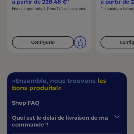
à partir de
228,48 €
à partir de
2
Prix catalogue indiqué. [*hors TVA et frais de port]
Prix catalogue indiqué.
Configurer
Config
Ensemble, nous trouvons
les
bons produits!
Shop FAQ
Quel est le délai de livraison de ma
commande ?