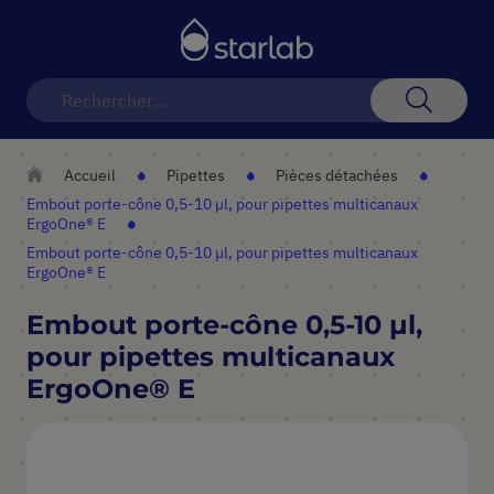
Basculer
la
navigation
Recherch
Accueil
Pipettes
Pièces détachées
Embout porte-cône 0,5-10 µl, pour pipettes multicanaux
ErgoOne® E
Embout porte-cône 0,5-10 µl, pour pipettes multicanaux
ErgoOne® E
Embout porte-cône 0,5-10 µl,
pour pipettes multicanaux
ErgoOne® E
Skip
to