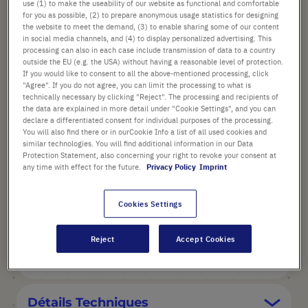
use (1) to make the useability of our website as functional and comfortable
Prix catalogue indiqué. [*hors TVA et frais de port]
for you as possible, (2) to prepare anonymous usage statistics for designing
the website to meet the demand, (3) to enable sharing some of our content
Vérifier la disponibilité
Hors
frais de port
in social media channels, and (4) to display personalized advertising. This
processing can also in each case include transmission of data to a country
outside the EU (e.g. the USA) without having a reasonable level of protection.
Ajouter
If you would like to consent to all the above-mentioned processing, click
-
+
"Agree". If you do not agree, you can limit the processing to what is
au
technically necessary by clicking "Reject". The processing and recipients of
panier
1 Pièce (1 Boîte × 1 Pièce)
the data are explained in more detail under "Cookie Settings", and you can
declare a differentiated consent for individual purposes of the processing.
You will also find there or in ourCookie Info a list of all used cookies and
similar technologies. You will find additional information in our Data
Protection Statement, also concerning your right to revoke your consent at
any time with effect for the future.
Privacy Policy
Imprint
Cookies Settings
POINTS FORTS
Reject
Accept Cookies
Description du produit
Détails Techniques