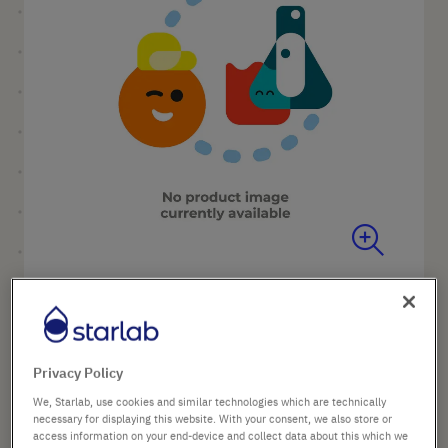
the
images
gallery
Skip
to
Nom du produit
Embout porte cône incl. bague
the
d'étanchéité 2-20µL base.
beginning
Réf.
P2331-0201
of
Privacy Policy
the
images
We, Starlab, use cookies and similar technologies which are technically
25,25 €
necessary for displaying this website. With your consent, we also store or
gallery
access information on your end-device and collect data about this which we