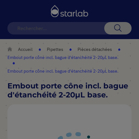
Basculer
la
navigation
Recherch
Accueil
Pipettes
Pièces détachées
Embout porte cône incl. bague d'étanchéité 2-20µL base.
Embout porte cône incl. bague d'étanchéité 2-20µL base.
Embout porte cône incl. bague
d'étanchéité 2-20µL base.
Skip
to
the
end
of