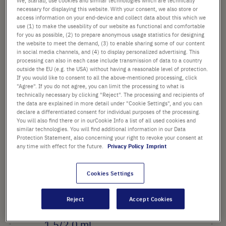
We, Starlab, use cookies and similar technologies which are technically
images
necessary for displaying this website. With your consent, we also store or
gallery
access information on your end-device and collect data about this which we
92,00 €
use (1) to make the useability of our website as functional and comfortable
for you as possible, (2) to prepare anonymous usage statistics for designing
the website to meet the demand, (3) to enable sharing some of our content
Prix catalogue indiqué. [*hors TVA et frais de port]
in social media channels, and (4) to display personalized advertising. This
processing can also in each case include transmission of data to a country
Vérifier la disponibilité
Hors
frais de port
outside the EU (e.g. the USA) without having a reasonable level of protection.
If you would like to consent to all the above-mentioned processing, click
"Agree". If you do not agree, you can limit the processing to what is
Ajouter
technically necessary by clicking "Reject". The processing and recipients of
-
+
the data are explained in more detail under "Cookie Settings", and you can
au
declare a differentiated consent for individual purposes of the processing.
panier
1 Pièce (1 Boîte × 1 Pièce)
You will also find there or in ourCookie Info a list of all used cookies and
similar technologies. You will find additional information in our Data
Protection Statement, also concerning your right to revoke your consent at
any time with effect for the future.
Privacy Policy
Imprint
Cookies Settings
POINTS FORTS
Reject
Accept Cookies
Rack ISO pour 24 tubes de
1,5/2,0 ml