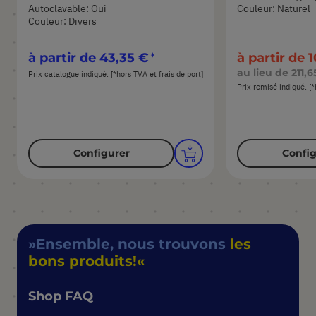
Autoclavable: Oui
Couleur: Naturel
Couleur: Divers
à partir de
43,35 €
à partir de
1
au lieu de
211,6
Prix catalogue indiqué. [*hors TVA et frais de port]
Prix remisé indiqué. [*
Configurer
Config
Ensemble, nous trouvons
les
bons produits!
Shop FAQ