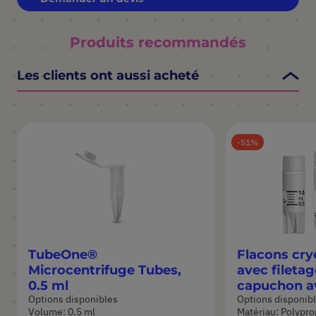
Produits recommandés
Les clients ont aussi acheté
51
TubeOne®
Flacons cr
Microcentrifuge Tubes,
avec filetage
0.5 ml
capuchon av
Options disponibles
Options disponib
silicone
Volume: 0.5 ml
Matériau: Polypr