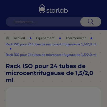
Basculer
la
navigation
Recherch
Accueil
Equipement
Thermomixer
Rack ISO pour 24 tubes de microcentrifugeuse de 1,5/2,0 ml
Rack ISO pour 24 tubes de microcentrifugeuse de 1,5/2,0 ml
Rack ISO pour 24 tubes de
microcentrifugeuse de 1,5/2,0
ml
Skip
to
the