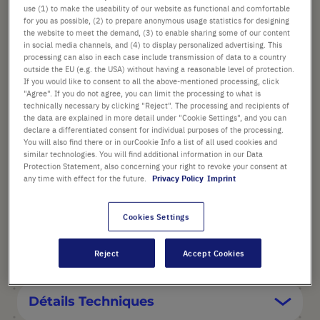
use (1) to make the useability of our website as functional and comfortable
for you as possible, (2) to prepare anonymous usage statistics for designing
Vérifier la disponibilité
Hors
frais de port
the website to meet the demand, (3) to enable sharing some of our content
in social media channels, and (4) to display personalized advertising. This
processing can also in each case include transmission of data to a country
Ajouter
-
+
outside the EU (e.g. the USA) without having a reasonable level of protection.
au
If you would like to consent to all the above-mentioned processing, click
"Agree". If you do not agree, you can limit the processing to what is
panier
1 Pièce (1 Pack × 1 Pièce)
technically necessary by clicking "Reject". The processing and recipients of
the data are explained in more detail under "Cookie Settings", and you can
declare a differentiated consent for individual purposes of the processing.
You will also find there or in ourCookie Info a list of all used cookies and
similar technologies. You will find additional information in our Data
Protection Statement, also concerning your right to revoke your consent at
any time with effect for the future.
Privacy Policy
Imprint
POINTS FORTS
Cookies Settings
Description du produit
Reject
Accept Cookies
Détails Techniques