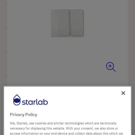
images
gallery
Skip
to
Nom du produit
Ruban adhésif pour support
the
mural
beginning
Réf.
P7166-6701
of
the
Privacy Policy
images
8,16 €
gallery
We, Starlab, use cookies and similar technologies which are technically
necessary for displaying this website. With your consent, we also store or
Prix catalogue indiqué. [*hors TVA et frais de port]
access information on your end-device and collect data about this which we