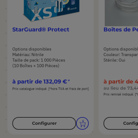
StarGuard® Protect
Boîtes de P
Options disponibles
Options disponib
Matériau: Nitrile
Couleur: Transpa
Taille de pack: 1 000 Pièces
Stérile: Oui
(10 Boîtes × 100 Pièces)
à partir de
132,09 €
à partir de
4
au lieu de
73,4
Prix catalogue indiqué. [*hors TVA et frais de port]
Prix remisé indiqué. [*
Configurer
Config