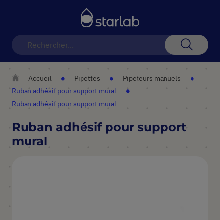
Basculer
la
navigation
Recherch
Accueil
Pipettes
Pipeteurs manuels
Ruban adhésif pour support mural
Ruban adhésif pour support mural
Ruban adhésif pour support
mural
Skip
to
the
end
of
the