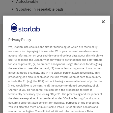
Autoclavable
Supplied in resealable bags
Sotto categorie
Privacy Policy
We, Starlab, use cookies and similar technologies which are technically
Consumabili PCR
necessary for displaying this website. With your consent, we also store or
access information on your end-device and collect data about this which we
Tutti i prodotti Strip di tappi PCR
use (1) to make the useability of our website as functional and comfortable
for you as possible, (2) to prepare anonymous usage statistics for designing
the website to meet the demand, (3) to enable sharing some of our content
in social media channels, and (4) to display personalized advertising. This
processing can also in each case include transmission of data to a country
ORDINA PER
outside the EU (e.g. the USA) without having a reasonable level of protection.
2
elementi
Impost
Impost
If you would like to consent to all the above-mentioned processing, click
la
"Agree". If you do not agree, you can limit the processing to what is
la
direzio
technically necessary by clicking "Reject". The processing and recipients of
direzio
cresce
the data are explained in more detail under "Cookie Settings", and you can
decres
declare a differentiated consent for individual purposes of the processing.
You will also find there or in ourCookie Info a list of all used cookies and
similar technologies. You will find additional information in our Data