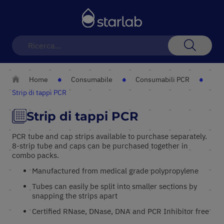
Toggle
Nav
Search
Home
Consumabile
Consumabili PCR
Strip di tappi PCR
Strip di tappi PCR
PCR tube and cap strips available to purchase separately.
8-strip tube and caps can be purchased together in
combo packs.
Manufactured from medical grade polypropylene
Tubes can easily be split into smaller sections by
snapping the strips apart
Certified RNase, DNase, DNA and PCR Inhibitor free