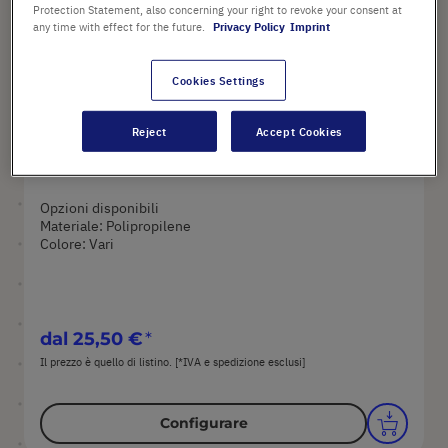
Protection Statement, also concerning your right to revoke your consent at
any time with effect for the future.
Privacy Policy
Imprint
Cookies Settings
Strip da 8 tappi PCR
Reject
Accept Cookies
Opzioni disponibili
Materiale: Polipropilene
Colore: Vari
dal
25,50 €
Il prezzo è quello di listino. [*IVA e spedizione esclusi]
Configurare