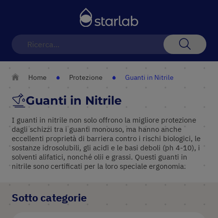
Toggle
Nav
Search
Home
Protezione
Guanti in Nitrile
Guanti in Nitrile
I guanti in nitrile non solo offrono la migliore protezione
dagli schizzi tra i guanti monouso, ma hanno anche
eccellenti proprietà di barriera contro i rischi biologici, le
sostanze idrosolubili, gli acidi e le basi deboli (ph 4-10), i
solventi alifatici, nonché olii e grassi. Questi guanti in
nitrile sono certificati per la loro speciale ergonomia.
Sotto categorie