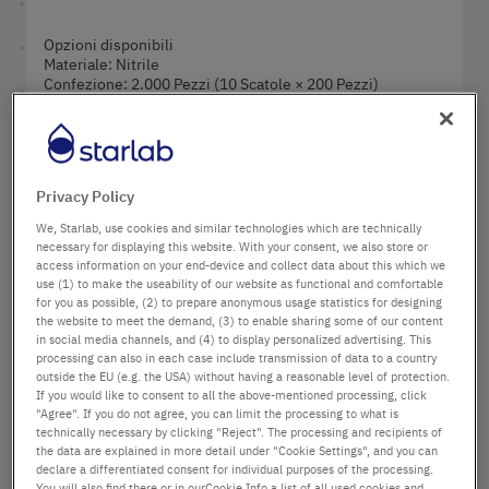
Opzioni disponibili
Materiale: Nitrile
Confezione: 2.000 Pezzi (10 Scatole × 200 Pezzi)
dal
206,04 €
Privacy Policy
Il prezzo è quello di listino. [*IVA e spedizione esclusi]
We, Starlab, use cookies and similar technologies which are technically
necessary for displaying this website. With your consent, we also store or
access information on your end-device and collect data about this which we
Configurare
use (1) to make the useability of our website as functional and comfortable
for you as possible, (2) to prepare anonymous usage statistics for designing
the website to meet the demand, (3) to enable sharing some of our content
in social media channels, and (4) to display personalized advertising. This
processing can also in each case include transmission of data to a country
outside the EU (e.g. the USA) without having a reasonable level of protection.
If you would like to consent to all the above-mentioned processing, click
"Agree". If you do not agree, you can limit the processing to what is
technically necessary by clicking "Reject". The processing and recipients of
the data are explained in more detail under "Cookie Settings", and you can
declare a differentiated consent for individual purposes of the processing.
You will also find there or in ourCookie Info a list of all used cookies and