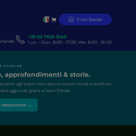
Il mio Starlab
Salta
al
contenuto
+39 02 7020 1040
Starlab
Lun. - Giov. 8.00 - 17.00, Ven. 8.00 - 16.00
O STARLAB
e, approfondimenti & storie.
 prodotti agli eventi oltre alle più recenti novità scientifiche -
pre aggiornati grazie al team Starlab.
 il newsroom →