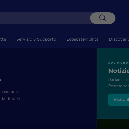
Search
tte
Servizio & Supporto
Ecosostenibilità
Discover 
DAL MOND
Notizi
s
Dai lanci di
Restate sem
 i sistemi
ità: fino al
Visita