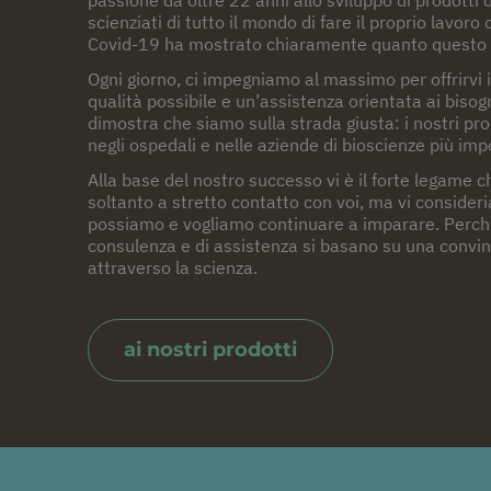
scienziati di tutto il mondo di fare il proprio lavo
Covid-19 ha mostrato chiaramente quanto questo la
Ogni giorno, ci impegniamo al massimo per offrirvi i
qualità possibile e un’assistenza orientata ai bisogn
dimostra che siamo sulla strada giusta: i nostri prod
negli ospedali e nelle aziende di bioscienze più impo
Alla base del nostro successo vi è il forte legame c
soltanto a stretto contatto con voi, ma vi consideria
possiamo e vogliamo continuare a imparare. Perché si
consulenza e di assistenza si basano su una convi
attraverso la scienza.
ai nostri prodotti