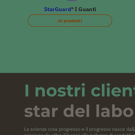
StarGuard
® I Guanti
Ai prodotti
I nostri clien
star del labo
La scienza crea progresso e il progresso nasce dall
passione da oltre 22 anni allo sviluppo di prodotti d