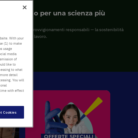
ILITÀ
tro impegno per una scienza più
ibile.
i riciclati agli approvvigionamenti responsabili — la sostenibilità
egrante del nostro lavoro.
bsite. With your
use (1) to make
us usage
di più →
ocial media
nsmission of
uld like to
cessing to what
 more detail
essing. You will
ional
time with effect
t Cookies
OFFERTE SPECIALI