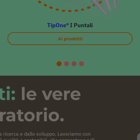
TipOne
® I Puntali
Ai prodotti
ti:
le vere
ratorio.
a ricerca e dallo sviluppo. Lavoriamo con
i qualità e sostenibili, che consentano agli