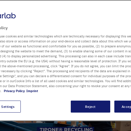
SOSTENIB
Il nos
u are passionate for science.
sosten
olicy
Dai material
è parte int
use cookies and similar technologies which are technically necessary for displaying this we
also store or access information on your end-device and collect data about this which we 
ty of our website as functional and comfortable for you as possible, (2) to prepare anonymo
Scopri 
or designing the website to meet the demand, (3) to enable sharing some of our content in s
 (4) to display personalized advertising. This processing can also in each case include tra
ntry outside the EU (e.g. the USA) without having a reasonable level of protection. If you wo
l the above-mentioned processing, click "Agree". If you do not agree, you can limit the pro
y necessary by clicking "Reject". The processing and recipients of the data are explained in
 Settings", and you can declare a differentiated consent for individual purposes of the proc
re or in ourCookie Info a list of all used cookies and similar technologies. You will find addit
in our Data Protection Statement, also concerning your right to revoke your consent at any 
e.
Privacy Policy
Imprint
 Settings
Reject
Accep
TIPONE® RECYCLING