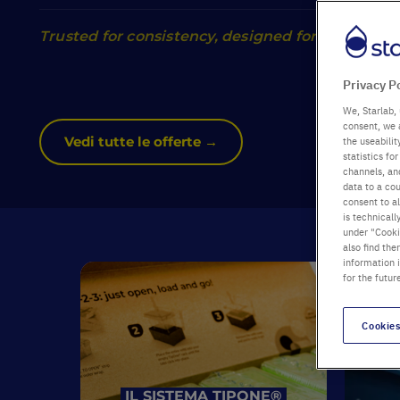
Trusted for consistency, designed for growth. Yo
Privacy P
We, Starlab, 
consent, we 
Vedi tutte le offerte →
the useabili
statistics f
channels, and
data to a cou
consent to al
is technicall
under "Cookie
also find the
information 
for the futur
Cookies
IL SISTEMA TIPONE®