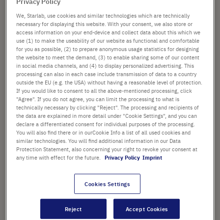
Privacy Policy
We, Starlab, use cookies and similar technologies which are technically
necessary for displaying this website. With your consent, we also store or
access information on your end-device and collect data about this which we
use (1) to make the useability of our website as functional and comfortable
dal
69,36 €
for you as possible, (2) to prepare anonymous usage statistics for designing
the website to meet the demand, (3) to enable sharing some of our content
Il prezzo è quello di listino. [*IVA e spedizione esclusi]
in social media channels, and (4) to display personalized advertising. This
processing can also in each case include transmission of data to a country
outside the EU (e.g. the USA) without having a reasonable level of protection.
Configurare
If you would like to consent to all the above-mentioned processing, click
"Agree". If you do not agree, you can limit the processing to what is
technically necessary by clicking "Reject". The processing and recipients of
the data are explained in more detail under "Cookie Settings", and you can
declare a differentiated consent for individual purposes of the processing.
You will also find there or in ourCookie Info a list of all used cookies and
similar technologies. You will find additional information in our Data
Protection Statement, also concerning your right to revoke your consent at
any time with effect for the future.
Privacy Policy
Imprint
Cookies Settings
CAPP® Origami Reservoirs
Reject
Accept Cookies