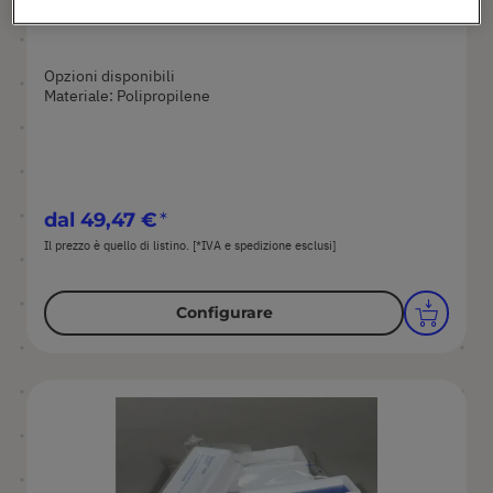
Opzioni disponibili
Materiale: Polipropilene
dal
49,47 €
Il prezzo è quello di listino. [*IVA e spedizione esclusi]
Configurare