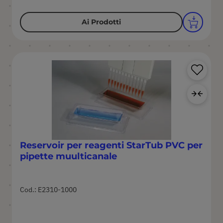
Ai Prodotti
Sa
Agg
Reservoir per reagenti StarTub PVC per
pipette muulticanale
Cod.: E2310-1000