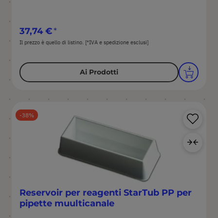
37,74 €
Il prezzo è quello di listino. [*IVA e spedizione esclusi]
Ai Prodotti
Sa
38
Agg
Reservoir per reagenti StarTub PP per
pipette muulticanale