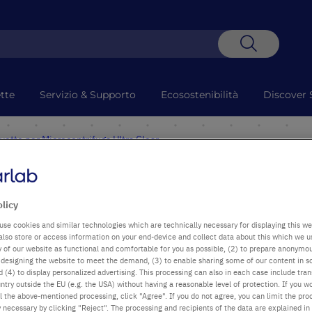
Search
tte
Servizio & Supporto
Ecosostenibilità
Discover 
vette per Microcentrifuga Ultra Clear
entrifuga Ultra
olicy
use cookies and similar technologies which are technically necessary for displaying this we
also store or access information on your end-device and collect data about this which we 
s or mix reagents. Rated to over
ty of our website as functional and comfortable for you as possible, (2) to prepare anonymo
avable. Certified RNase, DNase, DNA
or designing the website to meet the demand, (3) to enable sharing some of our content in s
 (4) to display personalized advertising. This processing can also in each case include tra
ntry outside the EU (e.g. the USA) without having a reasonable level of protection. If you wo
l the above-mentioned processing, click "Agree". If you do not agree, you can limit the pro
y necessary by clicking "Reject". The processing and recipients of the data are explained in