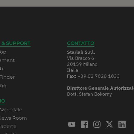
 & SUPPORT
CONTATTO
hop
Starlab S.r.l.
Via Bracco 6
rement
20159 Milano
ti
Italia
Fax:
+39 02 7020 1033
Finder
one
Direttore Generale Autorizzat
Dott. Stefan Bokorny
MO
Aziendale
 News Room
 aperte