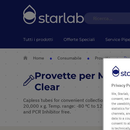
Tutti i prodotti
Offerte Speciali
Service Pipe
Home
Consumabile
Provette
Pro
Provette per Microc
Clear
Privacy P
We, Starlab, 
consent, we 
Capless tubes for convenient collection of fraction
the useabili
20,000 x g. Temp. range: -80 ºC to 121 ºC. Autocl
statistics f
and PCR Inhibitor free.
channels, and
data to a cou
consent to al
is technicall