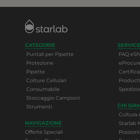
CATEGORIE
SERVICE
Puntali per Pipette
FAQ eS
Protezione
eProcu
Pipette
Certifica
Colture Cellulari
Product
Consumabile
Spedizi
Stoccaggio Campioni
CHI SIA
Strumenti
Cultura 
NAVIGAZIONE
Starlab
Offerte Speciali
Posizoni