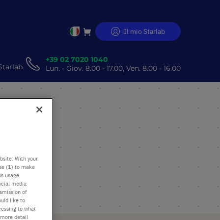
Il mio Starlab
Salta
al
contenuto
+39 02 7020 1040
Starlab
Lun. - Giov. 8.00 - 17.00, Ven. 8.00 - 16.00
bsite. With your
use (1) to make
us usage
ocial media
nsmission of
uld like to
cessing to what
 more detail