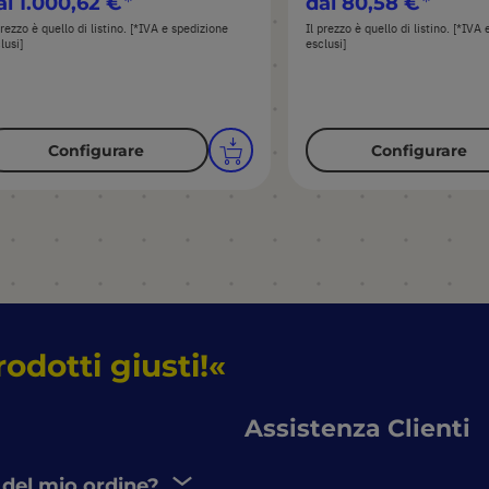
al
1.000,62 €
dal
80,58 €
prezzo è quello di listino. [*IVA e spedizione
Il prezzo è quello di listino. [*IVA
lusi]
esclusi]
Configurare
Configurare
rodotti giusti!
Assistenza Clienti
 del mio ordine?