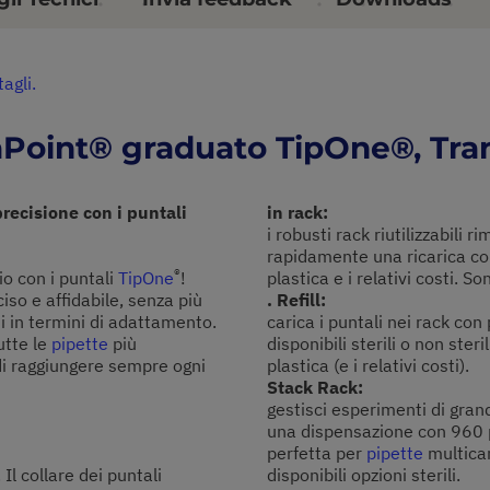
tagli.
raPoint® graduato TipOne®, Tr
precisione con i puntali
in rack:
i robusti rack riutilizzabili 
rapidamente una ricarica con
®
io con i puntali
TipOne
!
plastica e i relativi costi. So
iso e affidabile, senza più
. Refill:
i in termini di adattamento.
carica i puntali nei rack con 
utte le
pipette
più
disponibili sterili o non steril
i raggiungere sempre ogni
plastica (e i relativi costi).
Stack Rack:
gestisci esperimenti di gran
una dispensazione con 960 p
perfetta per
pipette
multican
 Il collare dei puntali
disponibili opzioni sterili.