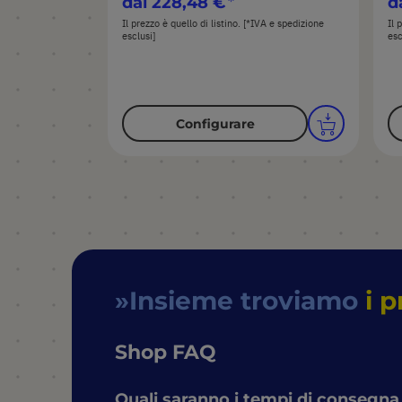
dal
228,48 €
d
Il prezzo è quello di listino. [*IVA e spedizione
Il 
esclusi]
esc
Configurare
Insieme troviamo
i p
Shop FAQ
Quali saranno i tempi di consegna