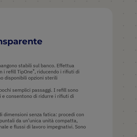
ansparente
rimangono stabili sul banco. Effettua
®
 i refill TipOne
, riducendo i rifiuti di
no disponibili opzioni sterili
pochi semplici passaggi. I refill sono
i e consentono di ridurre i rifiuti di
di dimensioni senza fatica: procedi con
untali da un’unica unità compatta,
ale e flussi di lavoro impegnativi. Sono