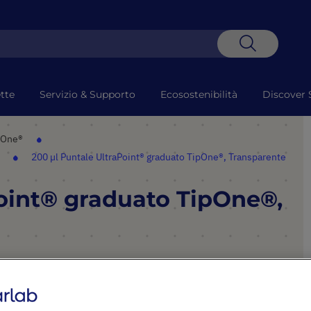
Search
tte
Servizio & Supporto
Ecosostenibilità
Discover 
ipOne®
e
200 µl Puntale UltraPoint® graduato TipOne®, Transparente
Point® graduato TipOne®,
PUNTI SALIENTI