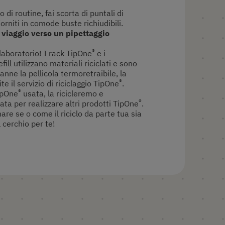
 di routine, fai scorta di puntali di
Forniti in comode buste richiudibili.
e viaggio verso un pipettaggio
®
l laboratorio! I rack TipOne
e i
ill utilizzano materiali riciclati e sono
anne la pellicola termoretraibile, la
®
te il servizio di riciclaggio TipOne
.
®
ipOne
usata, la ricicleremo e
®
lata per realizzare altri prodotti TipOne
.
are se o come il riciclo da parte tua sia
 cerchio per te!