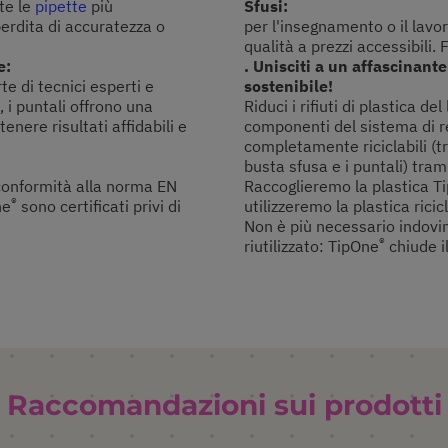
te le
pipette
più
Sfusi:
erdita di accuratezza o
per l'insegnamento o il lavoro
qualità a prezzi accessibili. 
e:
. Unisciti a un affascinant
e di tecnici esperti e
sostenibile!
à, i puntali offrono una
Riduci i rifiuti di plastica de
enere risultati affidabili e
componenti del sistema di ref
completamente riciclabili (tr
busta sfusa e i puntali) trami
n conformità alla norma EN
Raccoglieremo la plastica T
®
ne
sono certificati privi di
utilizzeremo la plastica ricic
Non è più necessario indovin
®
riutilizzato: TipOne
chiude il
Raccomandazioni sui prodotti