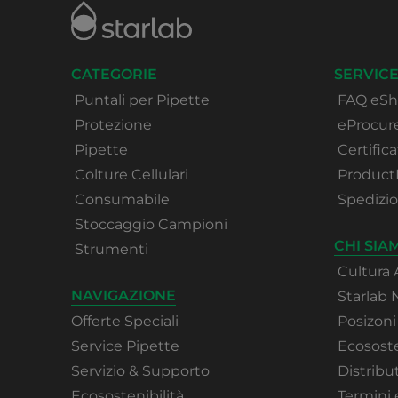
CATEGORIE
SERVICE
Puntali per Pipette
FAQ eS
Protezione
eProcu
Pipette
Certifica
Colture Cellulari
Product
Consumabile
Spedizi
Stoccaggio Campioni
CHI SIA
Strumenti
Cultura 
NAVIGAZIONE
Starlab
Offerte Speciali
Posizoni
Service Pipette
Ecososte
Servizio & Supporto
Distribut
Ecosostenibilità
Termini 