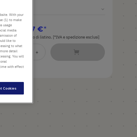
bsite. With your
use (1) to make
us usage
dal
15,97 €
ocial media
nsmission of
Il prezzo è quello di listino. [*IVA e spedizione esclusi]
uld like to
cessing to what
Aggiungi
 more detail
-
+
essing. You will
al
ional
Carrello
time with effect
t Cookies