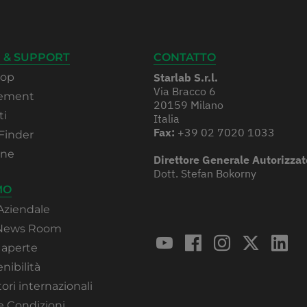
 & SUPPORT
CONTATTO
hop
Starlab S.r.l.
Via Bracco 6
rement
20159 Milano
ti
Italia
Fax:
+39 02 7020 1033
Finder
one
Direttore Generale Autorizzat
Dott. Stefan Bokorny
MO
Aziendale
 News Room
 aperte
nibilità
ori internazionali
e Condizioni