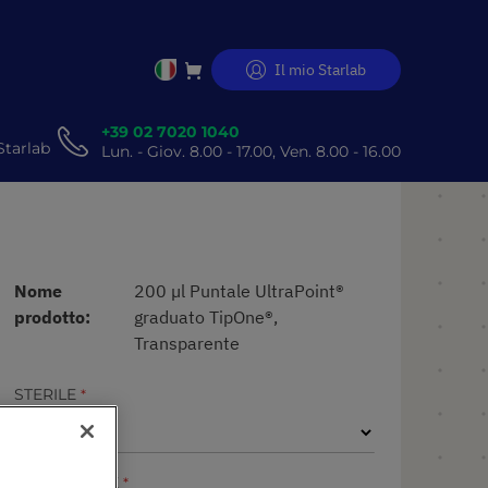
Il mio Starlab
Salta
al
contenuto
+39 02 7020 1040
Starlab
Lun. - Giov. 8.00 - 17.00, Ven. 8.00 - 16.00
Nome
200 µl Puntale UltraPoint®
prodotto
graduato TipOne®,
Transparente
STERILE
CONFEZIONE