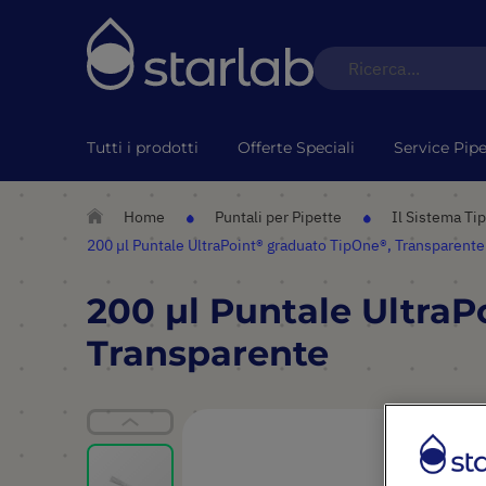
Tutti i prodotti
Offerte Speciali
Service Pipe
Home
Puntali per Pipette
Il Sistema T
200 µl Puntale UltraPoint® graduato TipOne®, Transparent
200 µl Puntale Ultra
Transparente
Vai
alla
fine
della