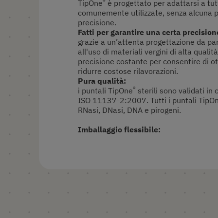
®
TipOne
è progettato per adattarsi a tut
comunemente utilizzate, senza alcuna p
precisione.
Fatti per garantire una certa precision
grazie a un’attenta progettazione da part
all'uso di materiali vergini di alta qualit
precisione costante per consentire di ott
ridurre costose rilavorazioni.
Pura qualità:
®
i puntali TipOne
sterili sono validati i
ISO 11137-2:2007. Tutti i puntali TipO
RNasi, DNasi, DNA e pirogeni.
Imballaggio flessibile: