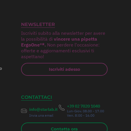
NEWSLETTER
Iscriviti subito alla newsletter per avere
la possibilità di
vincere una pipetta
ErgoOne®*.
Non perdere l'occasione:
offerte e aggiornamenti esclusivi ti
aspettano!
o
Iscriviti adesso
CONTATTACI
+39 02 7020 1040
info@starlab.it
Lun-Giov. 08.00 - 17.00
Invia una email
Ven. 8:00 - 16.00
Contatta ora