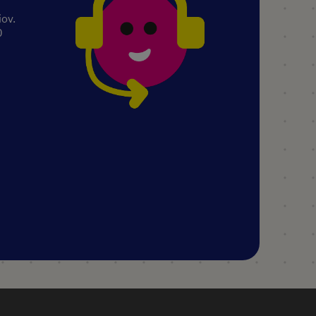
iov.
0