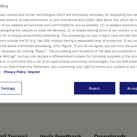
Graduati a 10 µl, 50 µl e 100
olicy
µl
use cookies and similar technologies which are technically necessary for displaying this we
also store or access information on your end-device and collect data about this which we 
®
La punta UltraPoint
ty of our website as functional and comfortable for you as possible, (2) to prepare anonymo
or designing the website to meet the demand, (3) to enable sharing some of our content in s
contribuisce a prevenire la
 (4) to display personalized advertising. This processing can also in each case include tra
ritenzione del campione
ntry outside the EU (e.g. the USA) without having a reasonable level of protection. If you wo
l the above-mentioned processing, click "Agree". If you do not agree, you can limit the pro
Fissaggio universale. Un
y necessary by clicking "Reject". The processing and recipients of the data are explained in
 Settings", and you can declare a differentiated consent for individual purposes of the proc
puntale per tutte le pipette! Il
re or in ourCookie Info a list of all used cookies and similar technologies. You will find addit
collare del puntale è
in our Data Protection Statement, also concerning your right to revoke your consent at any 
e.
Privacy Policy
Imprint
progettato per adattarsi a
tutte le pipette più diffuse.
 Settings
Reject
Accep
maggiori dettagli
li Tecnici
Invia feedback
Downloads