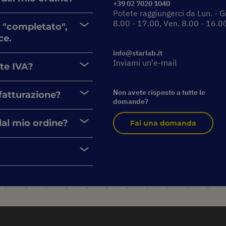
+39 02 7020 1040
Potete raggiungerci da Lun. - G
8.00 - 17.00, Ven. 8.00 - 16.0
 "completato",
ce.
info@starlab.it
Inviami un'e-mail
nte IVA?
Non avete risposto a tutte le
 fatturazione?
domande?
dal mio ordine?
Fai una domanda