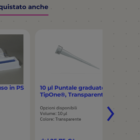
cquistato anche
so in PS
10 µl Puntale graduato
30
TipOne®, Transparente
Ti
Opzioni disponibili
Opz
Volume: 10 µl
Vol
Colore: Transparente
Col