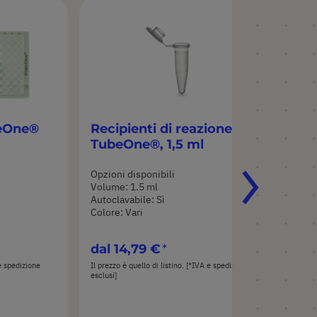
teOne®
Recipienti di reazione
Re
TubeOne®, 1,5 ml
Tu
Opzioni disponibili
Opz
Volume: 1.5 ml
Vol
Autoclavabile: Sì
Aut
Colore: Vari
Col
dal
14,79 €
da
 e spedizione
Il prezzo è quello di listino. [*IVA e spedizione
Il pr
esclusi]
esclu