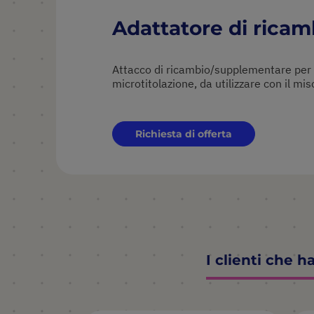
Adattatore di ricam
Attacco di ricambio/supplementare per 
N2400-8041. Da utilizzare con tutte le piastre s
microtitolazione, da utilizzare con il mi
Richiesta di offerta
I clienti che 