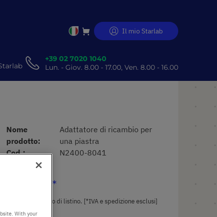
Il mio Starlab
Salta
al
contenuto
+39 02 7020 1040
Starlab
Lun. - Giov. 8.00 - 17.00, Ven. 8.00 - 16.00
Nome
Adattatore di ricambio per
prodotto
una piastra
Cod.
N2400-8041
20,60 €
Il prezzo è quello di listino. [*IVA e spedizione esclusi]
bsite. With your