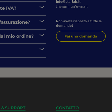
info@starlab.it
Inviami un'e-mail
nte IVA?
Non avete risposto a tutte le
 fatturazione?
domande?
dal mio ordine?
Fai una domanda
 & SUPPORT
CONTATTO