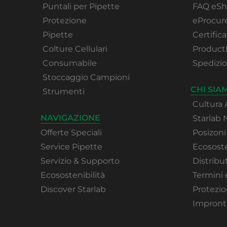
Puntali per Pipette
FAQ eS
Protezione
eProcu
Pipette
Certifica
Colture Cellulari
Product
Consumabile
Spedizi
Stoccaggio Campioni
CHI SIA
Strumenti
Cultura 
NAVIGAZIONE
Starlab
Offerte Speciali
Posizoni
Service Pipette
Ecososte
Servizio & Supporto
Distribut
Ecosostenibilità
Termini 
Discover Starlab
Protezio
Impront