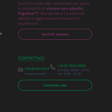
Iscriviti subito alla newsletter per avere
la possibilità di
vincere una pipetta
ErgoOne®*.
Non perdere l'occasione:
offerte e aggiornamenti esclusivi ti
aspettano!
o
Iscriviti adesso
CONTATTACI
+39 02 7020 1040
info@starlab.it
Lun-Giov. 08.00 - 17.00
Invia una email
Ven. 8:00 - 16.00
Contatta ora