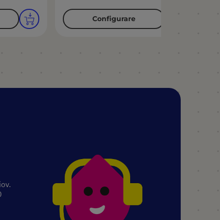
Configurare
iov.
0