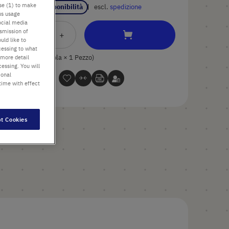
use (1) to make
Verificare disponibilità
escl.
spedizione
us usage
ocial media
nsmission of
Aggiungi
-
+
uld like to
al
cessing to what
Carrello
1 Pezzo (1 Scatola × 1 Pezzo)
 more detail
essing. You will
ional
time with effect
t Cookies