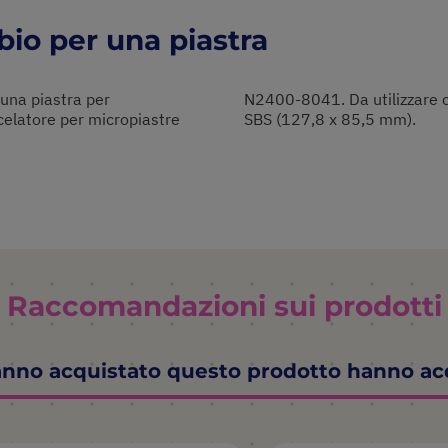
bio per una piastra
una piastra per
kirted con ingombro
scelatore per micropiastre
SBS (127,8 x 85,5 mm).
Raccomandazioni sui prodotti
hanno acquistato questo prodotto hanno a