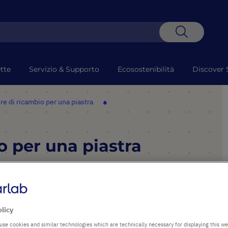
Search
tte
Servizio & Supporto
Ecosostenibilità
Discover 
re di ricambio per una piastra
o per una piastra
PUNTI SALIENTI
olicy
Da utilizzare con il
use cookies and similar technologies which are technically necessary for displaying this we