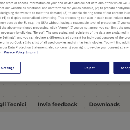
miscelatore per micropiastre
also store or access information on your end-device and collect data about this which we 
N2400-8040
ty of our website as functional and comfortable for you as possible, (2) to prepare anonymo
or designing the website to meet the demand, (3) to enable sharing some of our content in s
 (4) to display personalized advertising. This processing can also in each case include tra
Utilizzo con tutte le piastre
ntry outside the EU (e.g. the USA) without having a reasonable level of protection. If you wo
skirted
l the above-mentioned processing, click "Agree". If you do not agree, you can limit the pro
y necessary by clicking "Reject". The processing and recipients of the data are explained in
 Settings", and you can declare a differentiated consent for individual purposes of the proc
re or in ourCookie Info a list of all used cookies and similar technologies. You will find addit
in our Data Protection Statement, also concerning your right to revoke your consent at any 
e.
Privacy Policy
Imprint
 Settings
Reject
Accep
li Tecnici
Invia feedback
Downloads