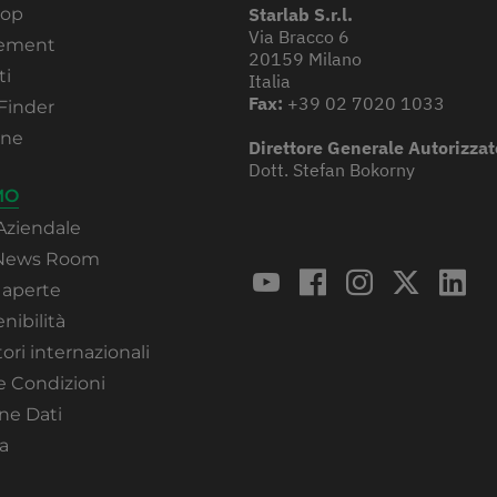
hop
Starlab S.r.l.
Via Bracco 6
rement
20159 Milano
ti
Italia
Fax:
+39 02 7020 1033
Finder
one
Direttore Generale Autorizzat
Dott. Stefan Bokorny
MO
Aziendale
 News Room
 aperte
nibilità
ori internazionali
e Condizioni
ne Dati
a