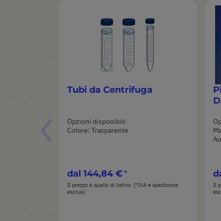
Tubi da Centrifuga
P
D
Opzioni disponibili
Op
Colore: Trasparente
Ma
Au
dal
144,84 €
d
Il prezzo è quello di listino. [*IVA e spedizione
Il 
esclusi]
esc