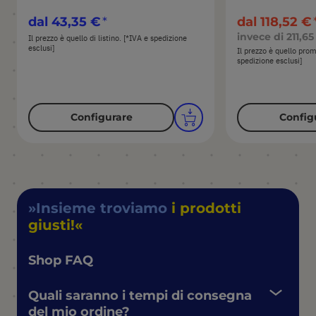
dal
43,35 €
dal
118,52 €
invece di
211,65
Il prezzo è quello di listino. [*IVA e spedizione
esclusi]
Il prezzo è quello pro
spedizione esclusi]
Configurare
Config
Insieme troviamo
i prodotti
giusti!
Shop FAQ
Quali saranno i tempi di consegna
del mio ordine?