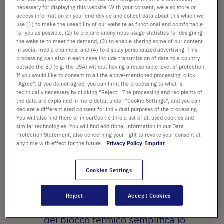
necessary for displaying this website. With your consent, we also store or
Il prezzo è quello di listino. [*IVA e spedizione esclusi]
access information on your end-device and collect data about this which we
use (1) to make the useability of our website as functional and comfortable
for you as possible, (2) to prepare anonymous usage statistics for designing
Verificare disponibilità
escl.
spedizione
the website to meet the demand, (3) to enable sharing some of our content
in social media channels, and (4) to display personalized advertising. This
processing can also in each case include transmission of data to a country
Aggiungi
-
+
outside the EU (e.g. the USA) without having a reasonable level of protection.
al
If you would like to consent to all the above-mentioned processing, click
Carrello
1 Pezzo (1 Scatola × 1 Pezzo)
"Agree". If you do not agree, you can limit the processing to what is
technically necessary by clicking "Reject". The processing and recipients of
the data are explained in more detail under "Cookie Settings", and you can
declare a differentiated consent for individual purposes of the processing.
You will also find there or in ourCookie Info a list of all used cookies and
similar technologies. You will find additional information in our Data
Protection Statement, also concerning your right to revoke your consent at
any time with effect for the future.
Privacy Policy
Imprint
PUNTI SALIENTI
Cookies Settings
Blocco termico per Starlab
Mixer HC
Reject
Accept Cookies
Il riconoscimento automatico
del blocco termico semplifica lo