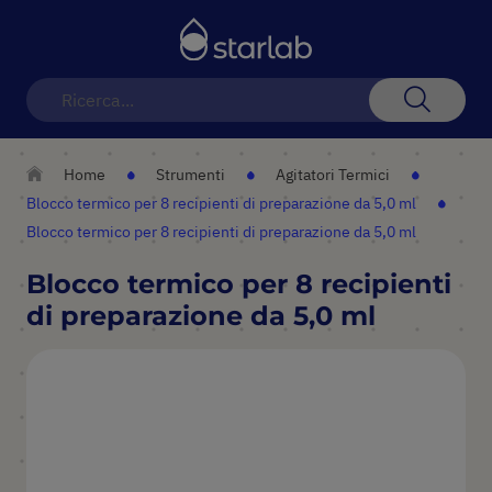
Toggle
Nav
Search
Home
Strumenti
Agitatori Termici
Blocco termico per 8 recipienti di preparazione da 5,0 ml
Blocco termico per 8 recipienti di preparazione da 5,0 ml
Blocco termico per 8 recipienti
di preparazione da 5,0 ml
Vai
alla
fine
della
galleria
di