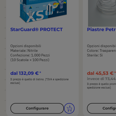
StarGuard® PROTECT
Piastre Pet
Opzioni disponibili
Opzioni disponibi
Materiale: Nitrile
Colore: Trasparen
Confezione: 1.000 Pezzi
Sterile: Sì
(10 Scatole × 100 Pezzi)
dal
132,09 €
dal
45,53 €
invece di
73,44
Il prezzo è quello di listino. [*IVA e spedizione
esclusi]
Il prezzo è quello pro
spedizione esclusi]
Configurare
Config