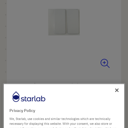
immagini
Vai
all'inizio
Nome prodotto
Nastro adesivo per supporto a
della
parete
galleria
Cod.
P7166-6701
di
immagini
Privacy Policy
8,16 €
We, Starlab, use cookies and similar technologies which are technically
necessary for displaying this website. With your consent, we also store or
Il prezzo è quello di listino. [*IVA e spedizione esclusi]