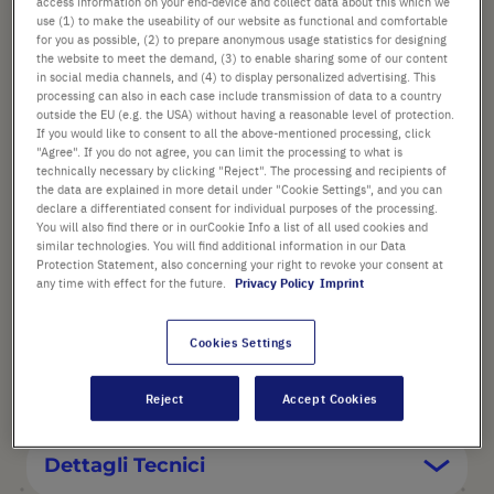
access information on your end-device and collect data about this which we
use (1) to make the useability of our website as functional and comfortable
for you as possible, (2) to prepare anonymous usage statistics for designing
Verificare disponibilità
escl.
spedizione
the website to meet the demand, (3) to enable sharing some of our content
in social media channels, and (4) to display personalized advertising. This
processing can also in each case include transmission of data to a country
Aggiungi
-
+
outside the EU (e.g. the USA) without having a reasonable level of protection.
al
If you would like to consent to all the above-mentioned processing, click
Carrello
1 Pezzo (1 Confezione × 1 Pezzo)
"Agree". If you do not agree, you can limit the processing to what is
technically necessary by clicking "Reject". The processing and recipients of
the data are explained in more detail under "Cookie Settings", and you can
declare a differentiated consent for individual purposes of the processing.
You will also find there or in ourCookie Info a list of all used cookies and
similar technologies. You will find additional information in our Data
Protection Statement, also concerning your right to revoke your consent at
any time with effect for the future.
Privacy Policy
Imprint
PUNTI SALIENTI
Cookies Settings
Descrizione del prodotto
Reject
Accept Cookies
Dettagli Tecnici