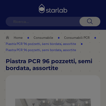
Toggle
Nav
Search
Home
Consumabile
Consumabili PCR
Piastra PCR 96 pozzetti, semi bordata, assortite
Piastra PCR 96 pozzetti, semi bordata, assortite
Piastra PCR 96 pozzetti, semi
bordata, assortite
Vai
alla
fine
della
galleria
di