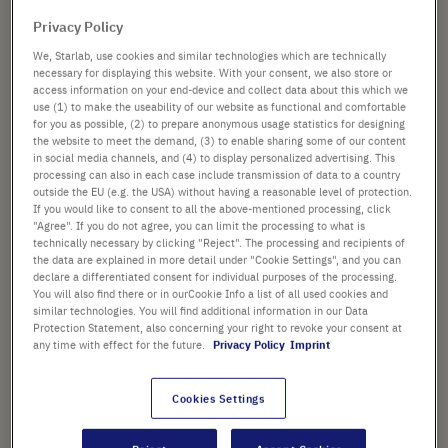
Privacy Policy
Verificare disponibilità
escl.
spedizione
We, Starlab, use cookies and similar technologies which are technically
necessary for displaying this website. With your consent, we also store or
Aggiungi
access information on your end-device and collect data about this which we
-
+
use (1) to make the useability of our website as functional and comfortable
al
for you as possible, (2) to prepare anonymous usage statistics for designing
Carrello
10 Piastre (1 Scatola × 10 Piastre)
the website to meet the demand, (3) to enable sharing some of our content
in social media channels, and (4) to display personalized advertising. This
processing can also in each case include transmission of data to a country
outside the EU (e.g. the USA) without having a reasonable level of protection.
If you would like to consent to all the above-mentioned processing, click
"Agree". If you do not agree, you can limit the processing to what is
technically necessary by clicking "Reject". The processing and recipients of
the data are explained in more detail under "Cookie Settings", and you can
declare a differentiated consent for individual purposes of the processing.
PUNTI SALIENTI
You will also find there or in ourCookie Info a list of all used cookies and
similar technologies. You will find additional information in our Data
La capacità massima
Protection Statement, also concerning your right to revoke your consent at
approssimativa per tutte le
any time with effect for the future.
Privacy Policy
Imprint
piastre da 96 pozzetti è di 350
µl per piastre con altezza
Cookies Settings
standard o di 200 µl per piastre