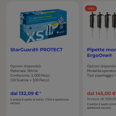
44
StarGuard® PROTECT
Pipette mo
ErgoOne®
Opzioni disponibili
Opzioni disponibi
Materiale: Nitrile
Modalità operativ
Confezione: 1.000 Pezzi
Tipo pipettaggio: 
(10 Scatole × 100 Pezzi)
dal
132,09 €
dal
145,00 €
invece di
259,0
Il prezzo è quello di listino. [*IVA e spedizione
esclusi]
Il prezzo è quello pro
spedizione esclusi]