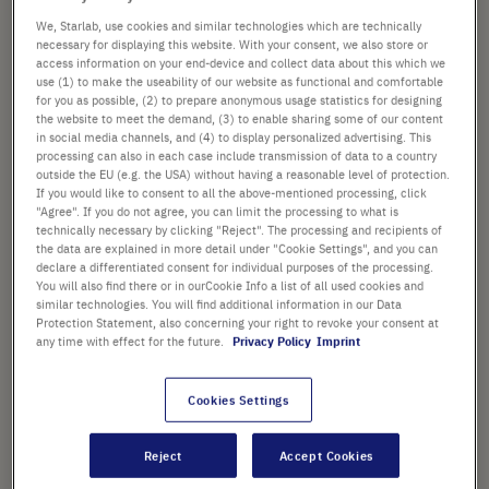
We, Starlab, use cookies and similar technologies which are technically
Verificare disponibilità
escl.
spedizione
necessary for displaying this website. With your consent, we also store or
access information on your end-device and collect data about this which we
use (1) to make the useability of our website as functional and comfortable
Aggiungi
-
+
for you as possible, (2) to prepare anonymous usage statistics for designing
the website to meet the demand, (3) to enable sharing some of our content
al
in social media channels, and (4) to display personalized advertising. This
Carrello
100 Piastre (5 Sacchetto × 20 Piastre)
processing can also in each case include transmission of data to a country
outside the EU (e.g. the USA) without having a reasonable level of protection.
If you would like to consent to all the above-mentioned processing, click
"Agree". If you do not agree, you can limit the processing to what is
technically necessary by clicking "Reject". The processing and recipients of
the data are explained in more detail under "Cookie Settings", and you can
declare a differentiated consent for individual purposes of the processing.
You will also find there or in ourCookie Info a list of all used cookies and
similar technologies. You will find additional information in our Data
PUNTI SALIENTI
Protection Statement, also concerning your right to revoke your consent at
any time with effect for the future.
Privacy Policy
Imprint
Piastre unskirted per una
flessibilità universale, adatte
alla maggior parte dei
Cookies Settings
termociclatori
Reject
Accept Cookies
Griglia stampata nera