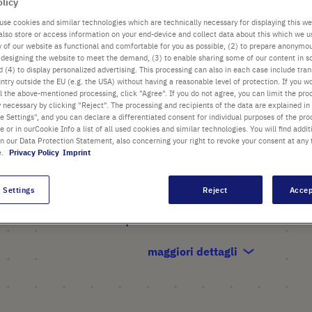
camino" impediscono le
olicy
cross contaminazioni e
use cookies and similar technologies which are technically necessary for displaying this we
also store or access information on your end-device and collect data about this which we 
forniscono un trasferimento
ty of our website as functional and comfortable for you as possible, (2) to prepare anonymo
di temperatura uniforme
or designing the website to meet the demand, (3) to enable sharing some of our content in s
 (4) to display personalized advertising. This processing can also in each case include tra
all'interno di tutti i pozzetti
ntry outside the EU (e.g. the USA) without having a reasonable level of protection. If you wo
l the above-mentioned processing, click "Agree". If you do not agree, you can limit the pro
La bordatura ventilata
y necessary by clicking "Reject". The processing and recipients of the data are explained in
permette una ottimale
 Settings", and you can declare a differentiated consent for individual purposes of the proc
re or in ourCookie Info a list of all used cookies and similar technologies. You will find addit
distribuzione termica anche
in our Data Protection Statement, also concerning your right to revoke your consent at any 
per piastre impilate
e.
Privacy Policy
Imprint
Trasparenza ottica del fondo
 Settings
Reject
Accep
piatto per osservazione al
microscopio senza distorsioni
maggiori dettagli