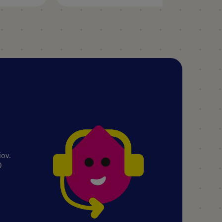
iov.
0