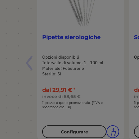
Pipette sierologiche
S
Opzioni disponibili
Op
Intervallo di volume: 1 - 100 ml
Materiale: Polistirene
Sterile: Sì
dal
29,91 €
d
invece di
58,65 €
in
Il prezzo è quello promozionale. [*IVA e
Il 
spedizione esclusi]
spe
Configurare