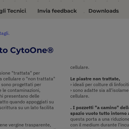
li Tecnici
Invia feedback
Downloads
tagli.
tto CytoOne®
cellulare.
sione "trattata" per
 cellulare o "non trattata"
Le piastre non trattate,
i sono progettati per
› ideali per colture di linfoci
 le contaminazioni,
› sono adatte sia all'isolame
chi presentano delle
cellulare.
tatto quando appoggiati su
crittura su un lato facilita
. I pozzetti "a camino" del
spazio vuoto tutto intorno 
questa porta a una riduzione
irene vergine trasparente,
con il medium durante l'incu