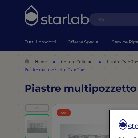
Tutti i prodotti
Offerte Speciali
Service Pipe
Home
Colture Cellulari
Piastre CytoOn
Piastre multipozzetto CytoOne®
Piastre multipozzett
Vai
alla
38
fine
della
galleria
di