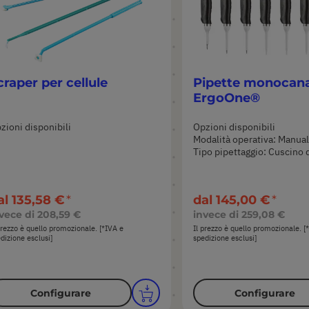
craper per cellule
Pipette monocana
ErgoOne®
zioni disponibili
Opzioni disponibili
Modalità operativa: Manua
Tipo pipettaggio: Cuscino d
al
135,58 €
dal
145,00 €
vece di
208,59 €
invece di
259,08 €
prezzo è quello promozionale. [*IVA e
Il prezzo è quello promozionale. [
dizione esclusi]
spedizione esclusi]
Configurare
Configurare