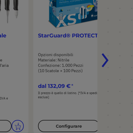
le
StarGuard® PROTECT
Opzioni disponibili
le
Materiale: Nitrile
'aria
Confezione: 1.000 Pezzi
(10 Scatole × 100 Pezzi)
dal
132,09 €
Il prezzo è quello di listino. [*IVA e spedizione
esclusi]
*IVA e
Configurare