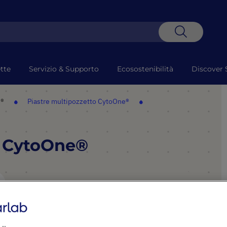
Search
tte
Servizio & Supporto
Ecosostenibilità
Discover 
e®
Piastre multipozzetto CytoOne®
o CytoOne®
PUNTI SALIENTI
I pozzetti con design "a