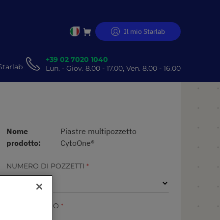
Il mio Starlab
Salta
al
contenuto
+39 02 7020 1040
Starlab
Lun. - Giov. 8.00 - 17.00, Ven. 8.00 - 16.00
Nome
Piastre multipozzetto
prodotto
CytoOne®
NUMERO DI POZZETTI
TRATTAMENTO