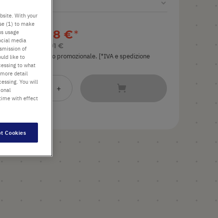
bsite. With your
use (1) to make
dal
44,58 €
us usage
ocial media
invece di
71,91 €
nsmission of
Il prezzo è quello promozionale. [*IVA e spedizione
uld like to
esclusi]
cessing to what
 more detail
essing. You will
Aggiungi
-
+
ional
al
time with effect
Carrello
t Cookies