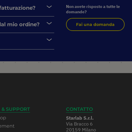
Non avete risposto a tutte le
 fatturazione?
domande?
dal mio ordine?
Fai una domanda
 & SUPPORT
CONTATTO
hop
Starlab S.r.l.
Via Bracco 6
rement
20159 Milano