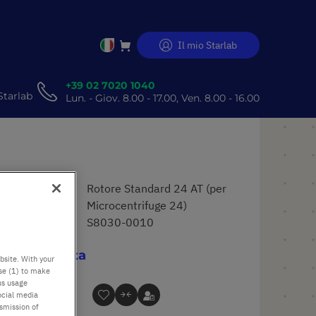
Il mio Starlab
Salta
al
contenuto
+39 02 7020 1040
Starlab
Lun. - Giov. 8.00 - 17.00, Ven. 8.00 - 16.00
Nome
Rotore Standard 24 AT (per
prodotto
Microcentrifuge 24)
Cod.
S8030-0010
Su richiesta
bsite. With your
use (1) to make
us usage
ocial media
nsmission of