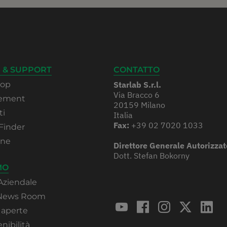
 & SUPPORT
CONTATTO
hop
Starlab S.r.l.
Via Bracco 6
rement
20159 Milano
ti
Italia
Fax:
+39 02 7020 1033
Finder
one
Direttore Generale Autorizzat
Dott. Stefan Bokorny
MO
Aziendale
 News Room
 aperte
nibilità