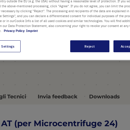
ntry outside the EU (e.g. the USA) without having a reasonable level of protection. If you wo
Max. velocità 15.060 rpm
l the above-mentioned processing, click "Agree". If you do not agree, you can limit the pro
y necessary by clicking "Reject". The processing and recipients of the data are explained in
Max. forza centrifuga 21300 x
 Settings", and you can declare a differentiated consent for individual purposes of the proc
re or in ourCookie Info a list of all used cookies and similar technologies. You will find addit
g
in our Data Protection Statement, also concerning your right to revoke your consent at any 
e.
Privacy Policy
Imprint
Max. capacità per 24
provette da 1,5/2,0 mL
 Settings
Reject
Accep
maggiori dettagli
li Tecnici
Invia feedback
Downloads
AT (per Microcentrifuge 24)