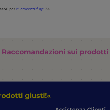
ssori per
Microcentrifuge
24
Raccomandazioni sui prodotti
rodotti giusti!
Assistenza Clienti