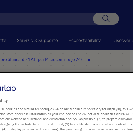
Search
tte
Servizio & Supporto
Ecosostenibilità
Discover 
ore Standard 24 AT (per Microcentrifuge 24)
 (per Microcentrifuge
olicy
use cookies and similar technologies which are technically necessary for displaying this we
also store or access information on your end-device and collect data about this which we 
ty of our website as functional and comfortable for you as possible, (2) to prepare anonymo
or designing the website to meet the demand, (3) to enable sharing some of our content in s
PUNTI SALIENTI
 (4) to display personalized advertising. This processing can also in each case include tra