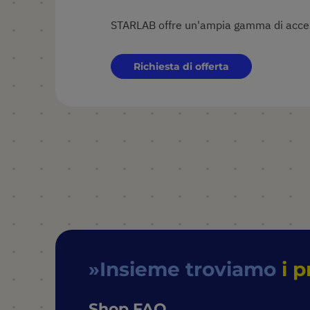
STARLAB offre un'ampia gamma di acce
Richiesta di offerta
Insieme troviamo
i p
Shop FAQ