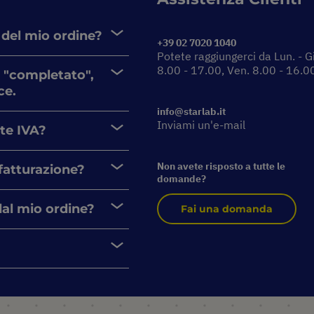
 del mio ordine?
+39 02 7020 1040
Potete raggiungerci da Lun. - G
8.00 - 17.00, Ven. 8.00 - 16.0
 "completato",
ce.
info@starlab.it
Inviami un'e-mail
nte IVA?
Non avete risposto a tutte le
 fatturazione?
domande?
dal mio ordine?
Fai una domanda