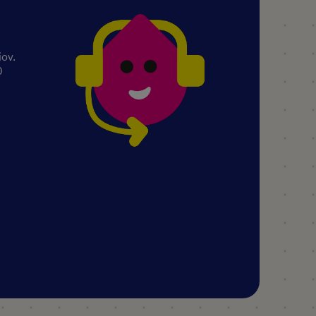
iov.
0