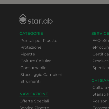
CATEGORIE
SERVICE
Puntali per Pipette
FAQ eS
Protezione
eProcu
Pipette
Certifica
Colture Cellulari
Product
Consumabile
Spedizi
Stoccaggio Campioni
CHI SIA
Strumenti
Cultura 
NAVIGAZIONE
Starlab
Offerte Speciali
Posizoni
Service Pipette
Ecososte