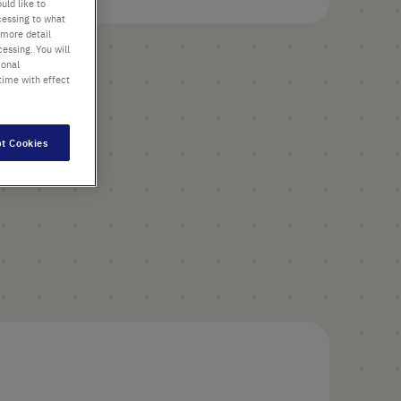
uld like to
cessing to what
 more detail
essing. You will
ional
time with effect
t Cookies