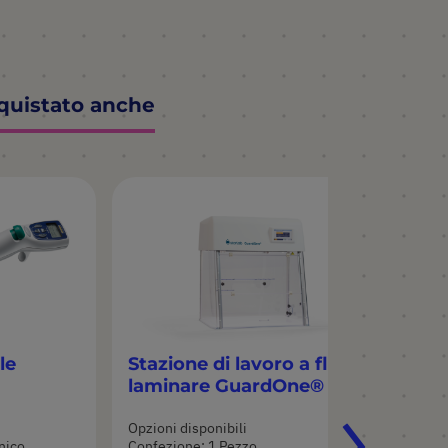
cquistato anche
le
Stazione di lavoro a flusso
0.
laminare GuardOne®
Opzioni disponibili
Opz
onico
Confezione: 1 Pezzo
Mat