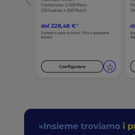
Confezione: 2.500 Pezzi
Co
(10 Scatole × 250 Pezzi)
(1
dal
228,48 €
d
Il prezzo è quello di listino. [*IVA e spedizione
Il 
esclusi]
esc
Configurare
Insieme troviamo
i p