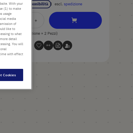
bsite. With your
Verificare disponibilità
escl.
spedizione
use (1) to make
us usage
ocial media
Aggiungi
-
+
nsmission of
al
uld like to
Carrello
2 Pezzi (1 Confezione × 2 Pezzi)
cessing to what
 more detail
essing. You will
ional
time with effect
t Cookies