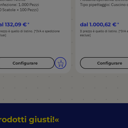
nfezione: 1.000 Pezzi
Tipo pipettaggio: Cuscino d
0 Scatole × 100 Pezzi)
al
132,09 €
dal
1.000,62 €
prezzo è quello di listino. [*IVA e spedizione
Il prezzo è quello di listino. [*IVA
lusi]
esclusi]
Configurare
Configurare
rodotti giusti!