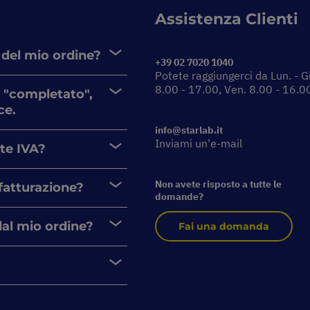
Assistenza Clienti
 del mio ordine?
+39 02 7020 1040
Potete raggiungerci da Lun. - G
8.00 - 17.00, Ven. 8.00 - 16.0
 "completato",
ce.
info@starlab.it
Inviami un'e-mail
nte IVA?
Non avete risposto a tutte le
 fatturazione?
domande?
dal mio ordine?
Fai una domanda