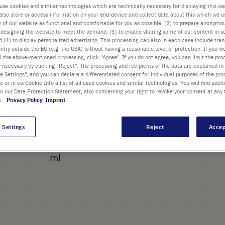
dei campioni al di sotto di 4
use cookies and similar technologies which are technically necessary for displaying this we
°C per un massimo di 2,5
also store or access information on your end-device and collect data about this which we 
ty of our website as functional and comfortable for you as possible, (2) to prepare anonymo
ore*
or designing the website to meet the demand, (3) to enable sharing some of our content in s
 (4) to display personalized advertising. This processing can also in each case include tra
L'innovativo materiale che
ntry outside the EU (e.g. the USA) without having a reasonable level of protection. If you wo
l the above-mentioned processing, click "Agree". If you do not agree, you can limit the pro
cambia colore indica quando
y necessary by clicking "Reject". The processing and recipients of the data are explained in
un rack si sta avvicinando a 7
 Settings", and you can declare a differentiated consent for individual purposes of the proc
re or in ourCookie Info a list of all used cookies and similar technologies. You will find addit
°C
in our Data Protection Statement, also concerning your right to revoke your consent at any 
e.
Privacy Policy
Imprint
Capacità: 64 tubi Corbett
®
Corbett Rotor-Gene
da 0,1
 Settings
Reject
Accep
ml, 16 singoli da 0,2 ml (o 2 x
8 strip) e 4 provette da 0,5
ml