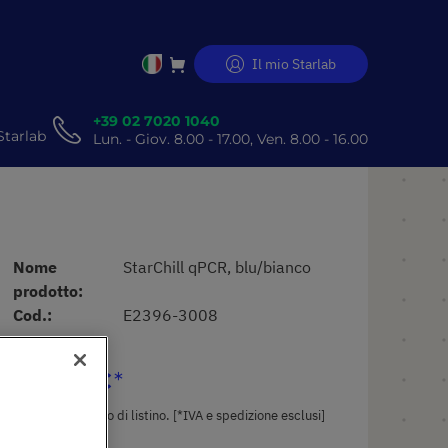
Il mio Starlab
Salta
al
contenuto
+39 02 7020 1040
Starlab
Lun. - Giov. 8.00 - 17.00, Ven. 8.00 - 16.00
Nome
StarChill qPCR, blu/bianco
prodotto
Cod.
E2396-3008
189,72 €
Il prezzo è quello di listino. [*IVA e spedizione esclusi]