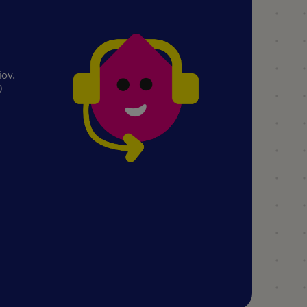
iov.
0