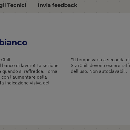
li Tecnici
Invia feedback
/bianco
rChill
*Il tempo varia a seconda de
 banco di lavoro! La sezione
StarChill devono essere raf
e quando si raffredda. Torna
dell'uso. Non autoclavabili.
e con l’aumentare della
a indicazione visiva del