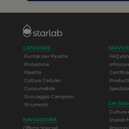
CATEGORIE
SERVICE
Puntali per Pipette
FAQ eS
Protezione
eProcu
Pipette
Certifica
Colture Cellulari
Product
Consumabile
Spedizi
Stoccaggio Campioni
CHI SIA
Strumenti
Cultura 
NAVIGAZIONE
Starlab
Offerte Speciali
Posizoni