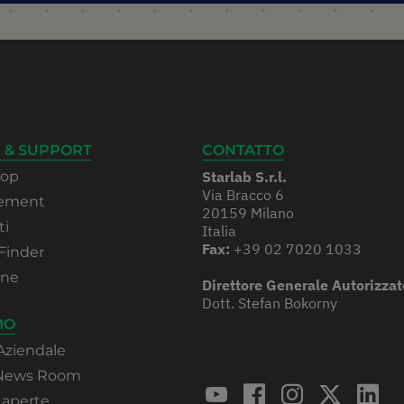
 & SUPPORT
CONTATTO
hop
Starlab S.r.l.
Via Bracco 6
rement
20159 Milano
ti
Italia
Fax:
+39 02 7020 1033
Finder
one
Direttore Generale Autorizzat
Dott. Stefan Bokorny
MO
Aziendale
 News Room
 aperte