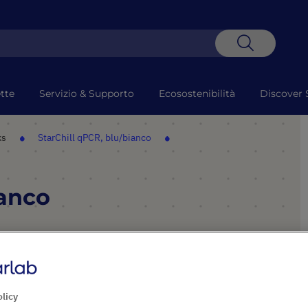
Search
tte
Servizio & Supporto
Ecosostenibilità
Discover 
ks
StarChill qPCR, blu/bianco
ianco
PUNTI SALIENTI
Mantengono la temperatura
olicy