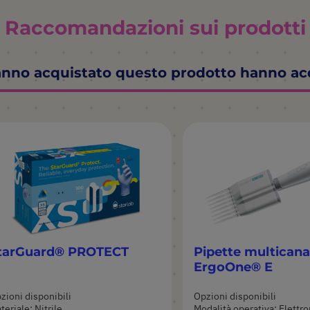
Raccomandazioni sui prodotti
hanno acquistato questo prodotto hanno a
tarGuard® PROTECT
Pipette multicana
ErgoOne® E
zioni disponibili
Opzioni disponibili
teriale: Nitrile
Modalità operativa: Elettr