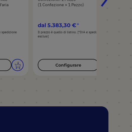
'aria
(1 Confezione × 1 Pezzo)
Col
dal
5.383,30 €
da
 e spedizione
Il prezzo è quello di listino. [*IVA e spedizione
Il pr
esclusi]
esclu
Configurare