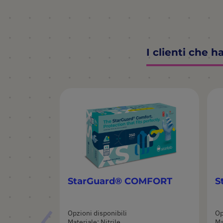
I clienti che 
StarGuard® COMFORT
S
Opzioni disponibili
Op
Materiale: Nitrile
Ma