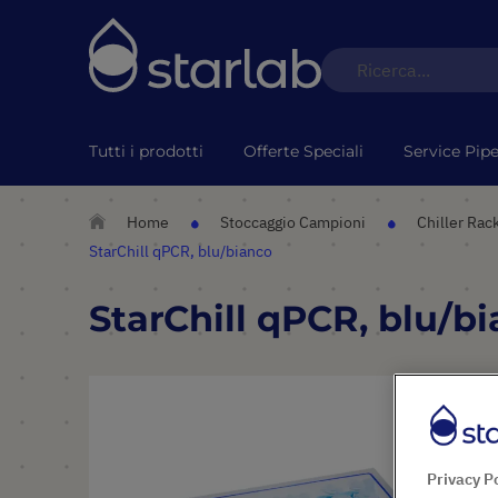
Tutti i prodotti
Offerte Speciali
Service Pipe
Home
Stoccaggio Campioni
Chiller Rac
StarChill qPCR, blu/bianco
StarChill qPCR, blu/b
Vai
alla
fine
della
galleria
Privacy P
di