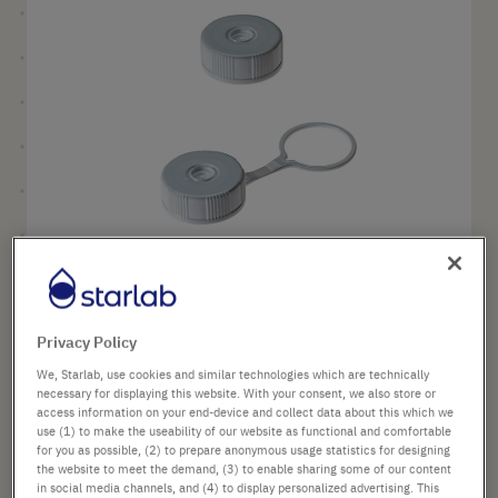
galleria
di
immagini
Vai
Privacy Policy
all'inizio
Nome prodotto
Tappi per provette per
della
We, Starlab, use cookies and similar technologies which are technically
centrifuga da 5,0 ml
galleria
necessary for displaying this website. With your consent, we also store or
di
access information on your end-device and collect data about this which we
use (1) to make the useability of our website as functional and comfortable
STILE TAPPO
immagini
for you as possible, (2) to prepare anonymous usage statistics for designing
the website to meet the demand, (3) to enable sharing some of our content
in social media channels, and (4) to display personalized advertising. This