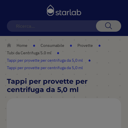
Toggle
Nav
Search
Home
Consumabile
Provette
Tubi da Centrifuga 5.0 ml
Tappi per provette per centrifuga da 5,0 ml
Tappi per provette per centrifuga da 5,0 ml
Tappi per provette per
centrifuga da 5,0 ml
Vai
alla
fine
della