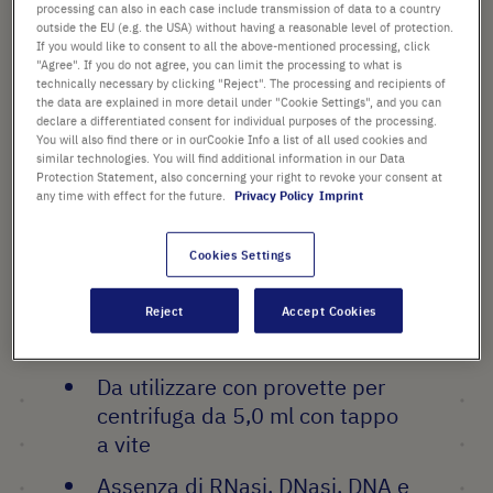
processing can also in each case include transmission of data to a country
outside the EU (e.g. the USA) without having a reasonable level of protection.
dal
45,39 €
If you would like to consent to all the above-mentioned processing, click
"Agree". If you do not agree, you can limit the processing to what is
Il prezzo è quello di listino. [*IVA e spedizione esclusi]
technically necessary by clicking "Reject". The processing and recipients of
the data are explained in more detail under "Cookie Settings", and you can
declare a differentiated consent for individual purposes of the processing.
Aggiungi
-
+
You will also find there or in ourCookie Info a list of all used cookies and
al
similar technologies. You will find additional information in our Data
Carrello
Protection Statement, also concerning your right to revoke your consent at
any time with effect for the future.
Privacy Policy
Imprint
Cookies Settings
PUNTI SALIENTI
Tappo a vite a prova di perdite
Reject
Accept Cookies
a 3/4 di giro
Da utilizzare con provette per
centrifuga da 5,0 ml con tappo
a vite
Assenza di RNasi, DNasi, DNA e