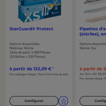
StarGuard® Protect
Pipettes d'a
(stériles), e
Options disponibles
Options disponib
Matériau: Nitrile
Stérile: Oui
Taille de pack: 1 000 Pièces
(10 Boîtes × 100 Pièces)
à partir de
132,09 €
à partir de
2
au lieu de
56,6
Prix catalogue indiqué. [*hors TVA et frais de port]
Prix remisé indiqué. [*
Configurer
Config