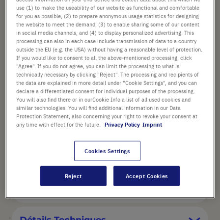
use (1) to make the useability of our website as functional and comfortable
Prix catalogue indiqué. [*hors TVA et frais de port]
for you as possible, (2) to prepare anonymous usage statistics for designing
the website to meet the demand, (3) to enable sharing some of our content
Vérifier la disponibilité
Hors
frais de port
in social media channels, and (4) to display personalized advertising. This
processing can also in each case include transmission of data to a country
outside the EU (e.g. the USA) without having a reasonable level of protection.
Ajouter
-
+
If you would like to consent to all the above-mentioned processing, click
"Agree". If you do not agree, you can limit the processing to what is
au
technically necessary by clicking "Reject". The processing and recipients of
panier
1 Pièce (1 Boîte × 1 Pièce)
the data are explained in more detail under "Cookie Settings", and you can
declare a differentiated consent for individual purposes of the processing.
You will also find there or in ourCookie Info a list of all used cookies and
similar technologies. You will find additional information in our Data
Protection Statement, also concerning your right to revoke your consent at
any time with effect for the future.
Privacy Policy
Imprint
POINTS FORTS
Cookies Settings
Reject
Accept Cookies
Description du produit