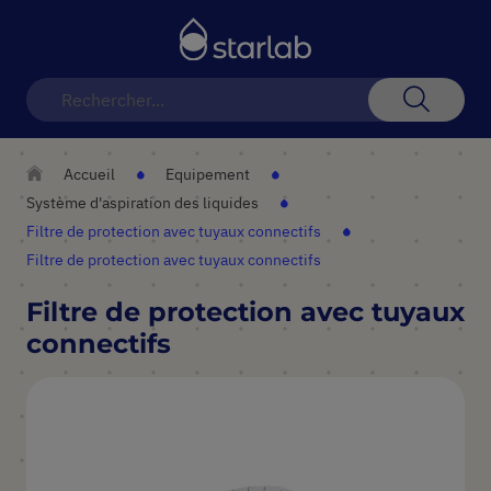
Basculer
la
navigation
Recherch
Accueil
Equipement
Système d'aspiration des liquides
Filtre de protection avec tuyaux connectifs
Filtre de protection avec tuyaux connectifs
Filtre de protection avec tuyaux
connectifs
Skip
to
the
end