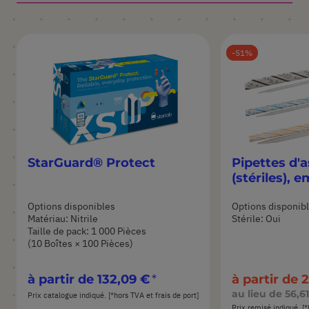
51
StarGuard® Protect
Pipettes d'a
(stériles), e
Options disponibles
Options disponib
Matériau: Nitrile
Stérile: Oui
Taille de pack: 1 000 Pièces
(10 Boîtes × 100 Pièces)
à partir de
132,09 €
à partir de
2
au lieu de
56,6
Prix catalogue indiqué. [*hors TVA et frais de port]
Prix remisé indiqué. [*