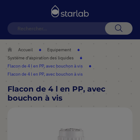
Basculer
la
navigation
Recherch
Accueil
Equipement
Système d'aspiration des liquides
Flacon de 4 l en PP, avec bouchon à vis
Flacon de 4 l en PP, avec bouchon à vis
Flacon de 4 l en PP, avec
bouchon à vis
Skip
to
the
end