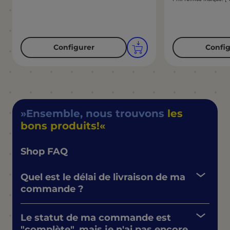
Configurer
Config
Ensemble, nous trouvons
les
bons produits!
Shop FAQ
Quel est le délai de livraison de ma
commande ?
Le statut de ma commande est
"complète", mais je n'ai pas encore