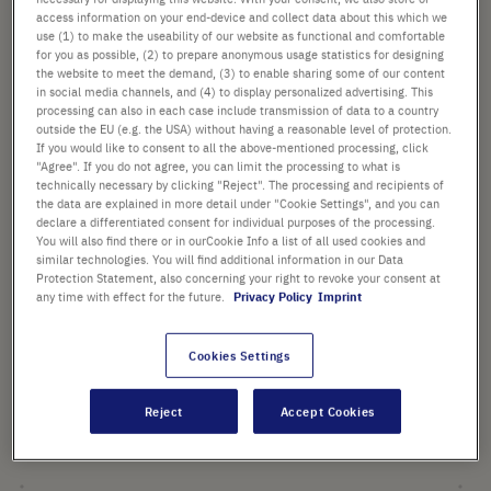
access information on your end-device and collect data about this which we
Prix catalogue indiqué. [*hors TVA et frais de port]
use (1) to make the useability of our website as functional and comfortable
for you as possible, (2) to prepare anonymous usage statistics for designing
Vérifier la disponibilité
Hors
frais de port
the website to meet the demand, (3) to enable sharing some of our content
in social media channels, and (4) to display personalized advertising. This
processing can also in each case include transmission of data to a country
Ajouter
-
+
outside the EU (e.g. the USA) without having a reasonable level of protection.
If you would like to consent to all the above-mentioned processing, click
au
"Agree". If you do not agree, you can limit the processing to what is
panier
1 Pièce (1 Boîte × 1 Pièce)
technically necessary by clicking "Reject". The processing and recipients of
the data are explained in more detail under "Cookie Settings", and you can
declare a differentiated consent for individual purposes of the processing.
You will also find there or in ourCookie Info a list of all used cookies and
similar technologies. You will find additional information in our Data
Protection Statement, also concerning your right to revoke your consent at
any time with effect for the future.
Privacy Policy
Imprint
POINTS FORTS
Cookies Settings
En polypropylène résistant aux
produits chimiques
Reject
Accept Cookies
Autoclavable