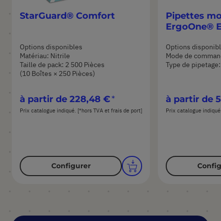
StarGuard® Comfort
Pipettes m
ErgoOne® 
Options disponibles
Options disponib
Matériau: Nitrile
Mode de command
Taille de pack: 2 500 Pièces
Type de pipetage:
(10 Boîtes × 250 Pièces)
à partir de
228,48 €
à partir de
5
Prix catalogue indiqué. [*hors TVA et frais de port]
Prix catalogue indiqué.
Configurer
Config