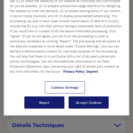
use (1) to make the useability of our website as functional and comfortable
for you as possible, (2) to prepare anonymous usage statistics for designing
the website to meet the demand, (3) to enable sharing some of our content
Vérifier la disponibilité
Hors
frais de port
in social media channels, and (4) to display personalized advertising. This
processing can also in each case include transmission of data to a country
outside the EU (e.g. the USA) without having a reasonable level of protection.
Ajouter
-
+
If you would like to consent to all the above-mentioned processing, click
au
"Agree". If you do not agree, you can limit the processing to what is
panier
1 Pièce (1 Boîte × 1 Pièce)
technically necessary by clicking "Reject". The processing and recipients of
the data are explained in more detail under "Cookie Settings", and you can
declare a differentiated consent for individual purposes of the processing.
You will also find there or in ourCookie Info a list of all used cookies and
similar technologies. You will find additional information in our Data
Protection Statement, also concerning your right to revoke your consent at
any time with effect for the future.
Privacy Policy
Imprint
POINTS FORTS
Cookies Settings
Reject
Accept Cookies
Description du produit
Détails Techniques