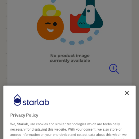
images
gallery
Skip
to
Nom du produit
Partie inférieure de la tige de
the
la pipette 500 - 5 000µl
beginning
Réf.
P7191-1501
of
the
Privacy Policy
images
We, Starlab, use cookies and similar technologies which are technically
14,20 €
gallery
necessary for displaying this website. With your consent, we also store or
access information on your end-device and collect data about this which we
Prix catalogue indiqué. [*hors TVA et frais de port]