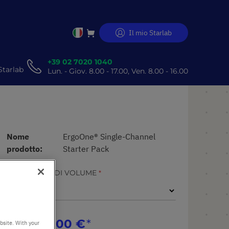
Il mio Starlab
Salta
al
contenuto
+39 02 7020 1040
Starlab
Lun. - Giov. 8.00 - 17.00, Ven. 8.00 - 16.00
Nome
ErgoOne® Single-Channel
prodotto
Starter Pack
INTERVALLO DI VOLUME
dal
445,00 €
bsite. With your