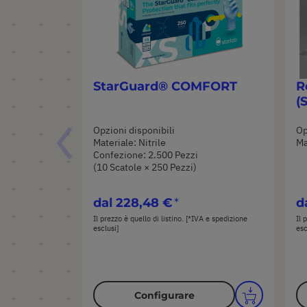
StarGuard® COMFORT
R
(
Opzioni disponibili
Op
Materiale: Nitrile
Ma
Confezione: 2.500 Pezzi
(10 Scatole × 250 Pezzi)
dal
228,48 €
d
Il prezzo è quello di listino. [*IVA e spedizione
Il 
esclusi]
esc
Configurare