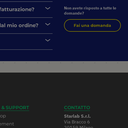
Non avete risposto a tutte le
 fatturazione?
domande?
dal mio ordine?
Fai una domanda
 & SUPPORT
CONTATTO
hop
Starlab S.r.l.
Via Bracco 6
rement
20159 Milano