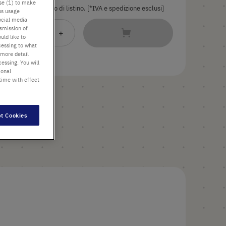
use (1) to make
Il prezzo è quello di listino. [*IVA e spedizione esclusi]
us usage
ocial media
nsmission of
Aggiungi
-
+
uld like to
al
cessing to what
 more detail
Carrello
essing. You will
ional
time with effect
t Cookies