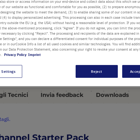
single-channel pipettes
also store or access information on your end-device and collect data about this which we 
ty of our website as functional and comfortable for you as possible, (2) to prepare anonymo
®
Three TipOne
racks with
or designing the website to meet the demand, (3) to enable sharing some of our content in s
 (4) to display personalized advertising. This processing can also in each case include tra
compatible tips
ntry outside the EU (e.g. the USA) without having a reasonable level of protection. If you wo
l the above-mentioned processing, click "Agree". If you do not agree, you can limit the pro
Three or four Self-Adhesive
y necessary by clicking "Reject". The processing and recipients of the data are explained in
 Settings", and you can declare a differentiated consent for individual purposes of the proc
Shelf Holder for one Pipette
re or in ourCookie Info a list of all used cookies and similar technologies. You will find addit
in our Data Protection Statement, also concerning your right to revoke your consent at any 
e.
Privacy Policy
Imprint
maggiori dettagli
 Settings
Reject
Accep
li Tecnici
Invia feedback
Downloads
tagli.
annel Starter Pack