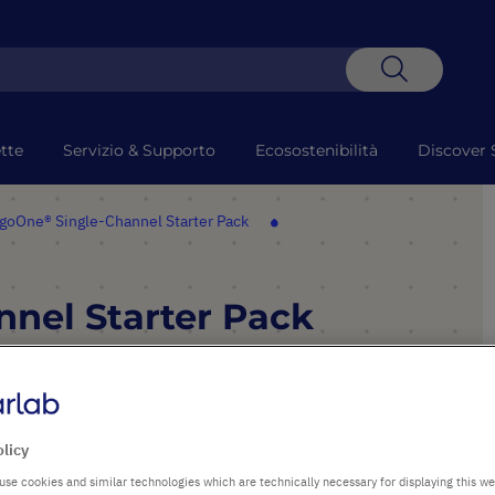
Search
tte
Servizio & Supporto
Ecosostenibilità
Discover 
goOne® Single-Channel Starter Pack
nel Starter Pack
PUNTI SALIENTI
olicy
®
Three or four ErgoOne
use cookies and similar technologies which are technically necessary for displaying this we