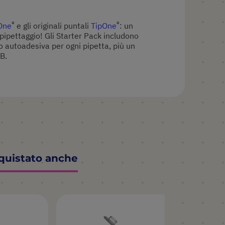
®
®
One
e gli originali puntali
TipOne
: un
pipettaggio! Gli Starter Pack includono
to autoadesiva per ogni pipetta, più un
B.
cquistato anche