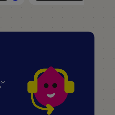
iov.
0