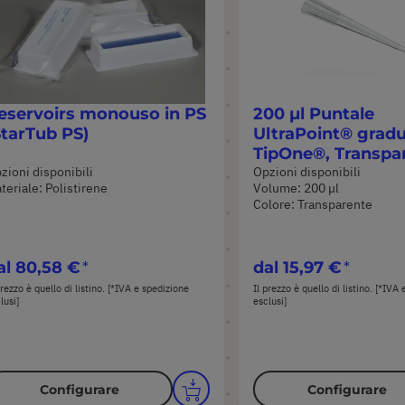
eservoirs monouso in PS
200 µl Puntale
StarTub PS)
UltraPoint® grad
TipOne®, Transpa
zioni disponibili
Opzioni disponibili
teriale: Polistirene
Volume: 200 µl
Colore: Transparente
al
80,58 €
dal
15,97 €
prezzo è quello di listino. [*IVA e spedizione
Il prezzo è quello di listino. [*IVA
lusi]
esclusi]
Configurare
Configurare