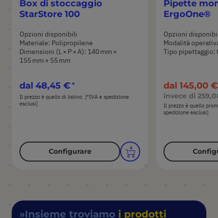
Box di stoccaggio
Pipette mo
StarStore 100
ErgoOne®
Opzioni disponibili
Opzioni disponibi
Materiale: Polipropilene
Modalità operativ
Dimensioni (L × P × A): 140 mm ×
Tipo pipettaggio: 
155 mm × 55 mm
dal
48,45 €
dal
145,00 €
invece di
259,0
Il prezzo è quello di listino. [*IVA e spedizione
esclusi]
Il prezzo è quello pro
spedizione esclusi]
Configurare
Config
Insieme troviamo
i prodotti