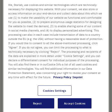
We, Starlab, use cookies and similar technologies which are technically
necessary for displaying this website. With your consent, we also store or
access information on your end-device and collect data about this which we
use (1) to make the useability of our website as functional and comfortable
BASE DELLA PROVETTA
for you as possible, (2) to prepare anonymous usage statistics for designing
the website to meet the demand, (3) to enable sharing some of our content
in social media channels, and (4) to display personalized advertising. This
processing can also in each case include transmission of data to a country
outside the EU (e.g. the USA) without having a reasonable level of protection.
dal
41,31 €
If you would like to consent to all the above-mentioned processing, click
"Agree". If you do not agree, you can limit the processing to what is
Il prezzo è quello di listino. [*IVA e spedizione esclusi]
technically necessary by clicking "Reject". The processing and recipients of
the data are explained in more detail under "Cookie Settings", and you can
declare a differentiated consent for individual purposes of the processing.
Aggiungi
-
+
You will also find there or in ourCookie Info a list of all used cookies and
al
similar technologies. You will find additional information in our Data
Protection Statement, also concerning your right to revoke your consent at
Carrello
any time with effect for the future.
Privacy Policy
Imprint
Cookies Settings
PUNTI SALIENTI
Reject
Accept Cookies
Disponibili con o senza
graduazioni