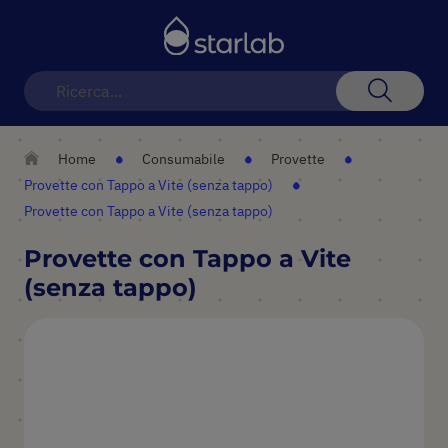
Toggle
Nav
Search
Home
Consumabile
Provette
Provette con Tappo a Vite (senza tappo)
Provette con Tappo a Vite (senza tappo)
Provette con Tappo a Vite
(senza tappo)
Vai
alla
fine
della
galleria
di