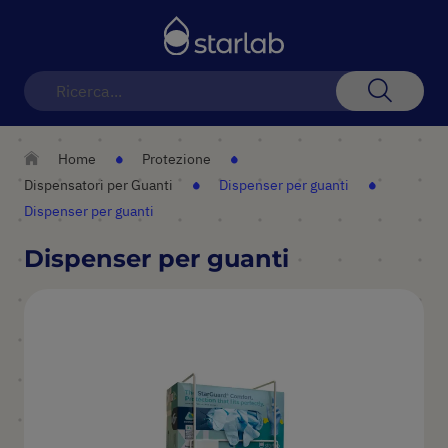
Toggle
Nav
Search
Home
Protezione
Dispensatori per Guanti
Dispenser per guanti
Dispenser per guanti
Dispenser per guanti
Vai
alla
fine
della
galleria
di
immagini