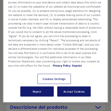
access information on your end-device and collect data about this which we
use (1) to make the useability of our website as functional and comfortable
Aggiungi
-
+
for you as possible, (2) to prepare anonymous usage statistics for designing
the website to meet the demand, (3) to enable sharing some of our content
al
in social media channels, and (4) to display personalized advertising. This
Carrello
1 Pezzo (1 Confezione × 1 Pezzo)
processing can also in each case include transmission of data to a country
outside the EU (e.g. the USA) without having a reasonable level of protection.
If you would like to consent to all the above-mentioned processing, click
"Agree". If you do not agree, you can limit the processing to what is
technically necessary by clicking "Reject". The processing and recipients of
the data are explained in more detail under "Cookie Settings", and you can
declare a differentiated consent for individual purposes of the processing.
You will also find there or in ourCookie Info a list of all used cookies and
PUNTI SALIENTI
similar technologies. You will find additional information in our Data
Protection Statement, also concerning your right to revoke your consent at
Alloggia tre scatole
any time with effect for the future.
Privacy Policy
Imprint
Può essere montato alla parete
Cookies Settings
Viti di fissaggio incluse
Reject
Accept Cookies
Descrizione del prodotto