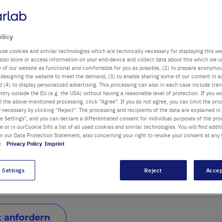
olicy
use cookies and similar technologies which are technically necessary for displaying this we
also store or access information on your end-device and collect data about this which we 
ty of our website as functional and comfortable for you as possible, (2) to prepare anonymo
or designing the website to meet the demand, (3) to enable sharing some of our content in s
 (4) to display personalized advertising. This processing can also in each case include tra
ntry outside the EU (e.g. the USA) without having a reasonable level of protection. If you wo
l the above-mentioned processing, click "Agree". If you do not agree, you can limit the pro
y necessary by clicking "Reject". The processing and recipients of the data are explained in
 Settings", and you can declare a differentiated consent for individual purposes of the proc
re or in ourCookie Info a list of all used cookies and similar technologies. You will find addit
ign mit einem innovativen,
in our Data Protection Statement, also concerning your right to revoke your consent at any 
Geschwindigkeits- und
e.
Privacy Policy
Imprint
tet präzise
 sanfte Anmischen von
 Settings
Reject
Accep
suspension von Zellen und
 anfordern