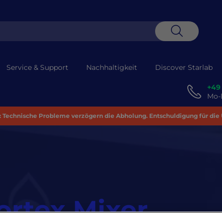
Suche
Service & Support
Nachhaltigkeit
Discover Starlab
+49
Mo-D
 Technische Probleme verzögern die Abholung. Entschuldigung für die
ortex Mixer
.