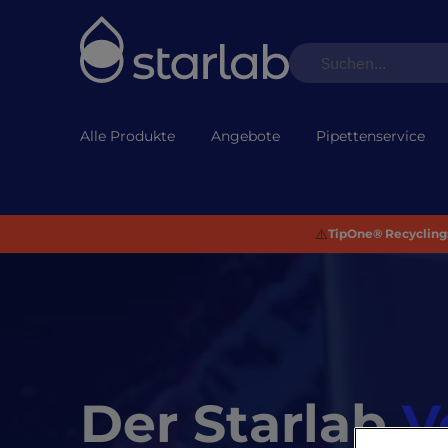
Alle Produkte
Angebote
Pipettenservice
⚠️
TipOne® Recycling:
Der Starlab
V