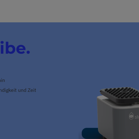
ibe.
min
digkeit und Zeit