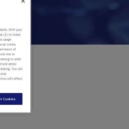
bsite. With your
use (1) to make
us usage
ocial media
nsmission of
uld like to
cessing to what
 more detail
essing. You will
ional
time with effect
t Cookies