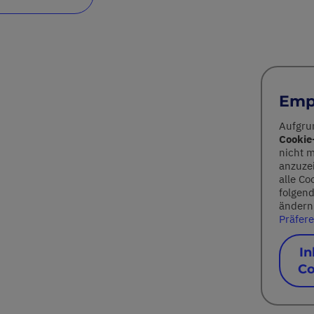
Empf
Aufgru
Cookie
nicht m
anzuzei
alle Co
folgend
ändern 
Präfere
In
Co