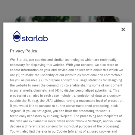
Privacy Policy
We, Starlab, use cookies and similar technologies which are technically
necessary for displaying this website. With your consent, we also store or
access information on your end-device and collect data about this which we
use (1) to make the useability of our website as functional and comfortable
for you as possible, (2) to prepare anonymous usage statistics for designing
MOOD BAROMETER 2026: NECESSITY. NEW
the website to meet the demand, (3) to enable sharing some of our content
POTENTIAL. REFOCUSING.
in social media channels, and (4) to display personalized advertising. This
processing can also in each case include transmission of data to a country
What is holding europe's labs back – and what will
outside the EU (e.g. the USA) without having a reasonable level of protection.
move them forward.
If you would like to consent to all the above-mentioned processing, click
"Agree". If you do not agree, you can limit the processing to what is
technically necessary by clicking "Reject". The processing and recipients of
the data are explained in more detail under "Cookie Settings", and you can
declare a differentiated consent for individual purposes of the processing.
You will also find there or in ourCookie Info a list of all used cookies and