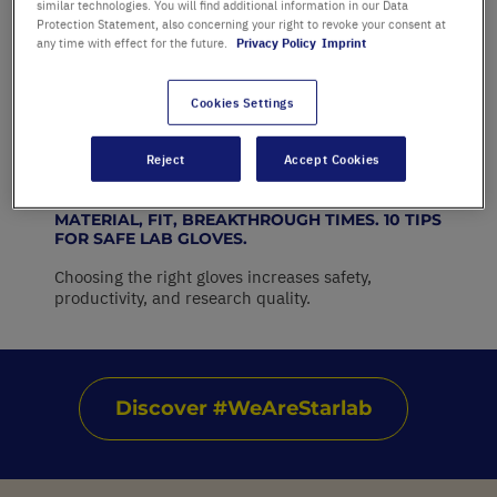
similar technologies. You will find additional information in our Data
Protection Statement, also concerning your right to revoke your consent at
any time with effect for the future.
Privacy Policy
Imprint
Cookies Settings
Reject
Accept Cookies
MATERIAL, FIT, BREAKTHROUGH TIMES. 10 TIPS
FOR SAFE LAB GLOVES.
Choosing the right gloves increases safety,
productivity, and research quality.
Discover #WeAreStarlab