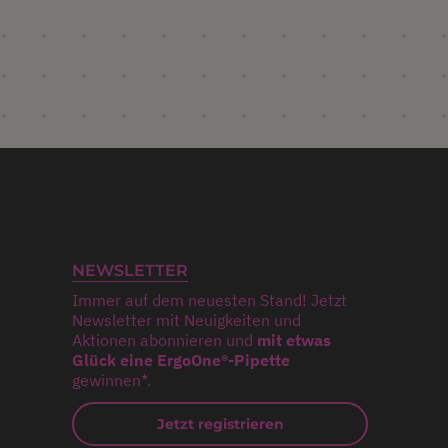
NEWSLETTER
Immer auf dem neuesten Stand! Jetzt
Newsletter mit Neuigkeiten und
Aktionen abonnieren und
mit etwas
Glück eine ErgoOne®-Pipette
gewinnen*.
Jetzt registrieren