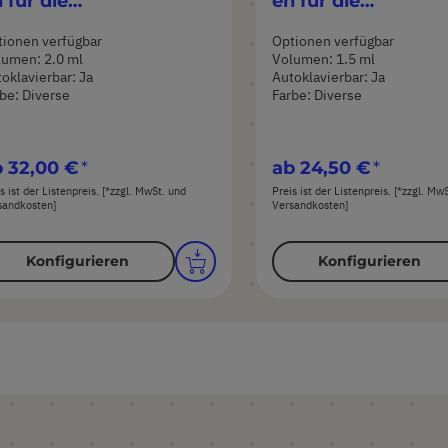
 für die
en für die
ochgeschwindigkeitsz
Hochgeschwindigk
ionen verfügbar
Optionen verfügbar
trifugation
entrifugation
lumen: 2.0 ml
Volumen: 1.5 ml
oklavierbar: Ja
Autoklavierbar: Ja
be: Diverse
Farbe: Diverse
b
32,00 €
ab
24,50 €
s ist der Listenpreis. [*zzgl. MwSt. und
Preis ist der Listenpreis. [*zzgl. Mw
sandkosten]
Versandkosten]
Konfigurieren
Konfigurieren