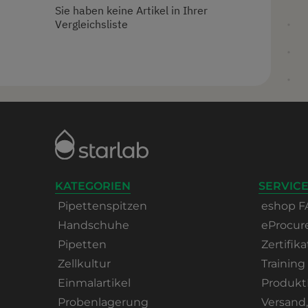
Sie haben keine Artikel in Ihrer
Vergleichsliste
KATEGORIEN
SERVICE
Pipettenspitzen
eshop F
Handschuhe
eProcu
Pipetten
Zertifika
Zellkultur
Training
Einmalartikel
Produkt
Probenlagerung
Versand