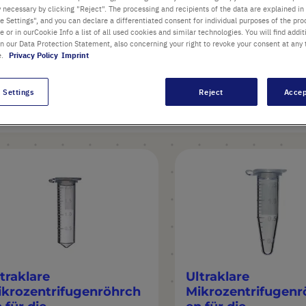
oben. Zentrifugation bei mehr als
y necessary by clicking "Reject". The processing and recipients of the data are explained in
oklavierbar Zertifiziert als frei
 Settings", and you can declare a differentiated consent for individual purposes of the proc
re or in ourCookie Info a list of all used cookies and similar technologies. You will find addit
in our Data Protection Statement, also concerning your right to revoke your consent at any 
e.
Privacy Policy
Imprint
 Settings
Reject
Accep
Artikel
traklare
Ultraklare
ikrozentrifugenröhrch
Mikrozentrifugenr