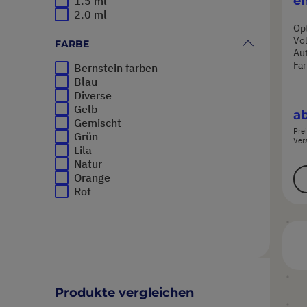
en
1.5 ml
2.0 ml
H
Opt
en
Vo
FARBE
Aut
Far
Bernstein farben
Blau
Diverse
Gelb
a
Gemischt
Prei
Grün
Ver
Lila
Natur
Orange
Rot
Produkte vergleichen