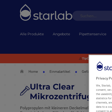
Alle Produkte
Angebote
Pipettenservice
⚠️
TipOne® Recycling:
Home
Einmalartikel
Gefässe
Ult
Privacy P
Ultra Clear
We, Starlab, 
consent, we 
Mikrozentrifugenr
the useabili
statistics f
channels, and
data to a cou
Polypropylen mit kleineren Deckelmaßen für mehr 
consent to al