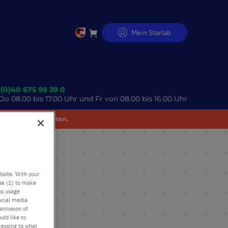
Mein Starlab
Direkt
zum
Inhalt
 (0)40 675 99 39 0
o 08.00 bis 17.00 Uhr und Fr von 08.00 bis 16.00 Uhr
 Unannehmlichkeiten.
bsite. With your
use (1) to make
us usage
ocial media
nsmission of
uld like to
cessing to what