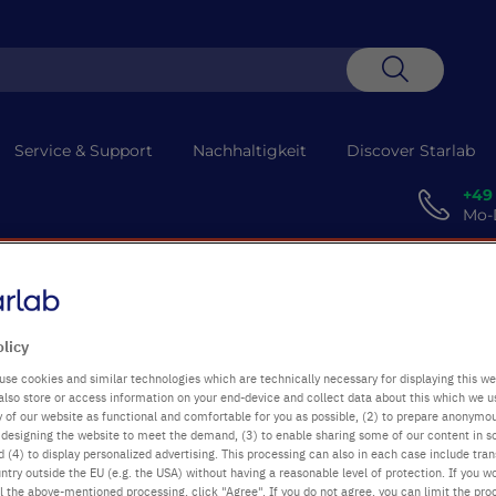
Suche
Service & Support
Nachhaltigkeit
Discover Starlab
+49
Mo-D
 Technische Probleme verzögern die Abholung. Entschuldigung für die
ra Clear Mikrozentrifugenröhrchen
olicy
use cookies and similar technologies which are technically necessary for displaying this we
also store or access information on your end-device and collect data about this which we 
öhrchen
ty of our website as functional and comfortable for you as possible, (2) to prepare anonymo
or designing the website to meet the demand, (3) to enable sharing some of our content in s
 (4) to display personalized advertising. This processing can also in each case include tra
ntry outside the EU (e.g. the USA) without having a reasonable level of protection. If you wo
Platz in den Lagerboxen.
l the above-mentioned processing, click "Agree". If you do not agree, you can limit the pro