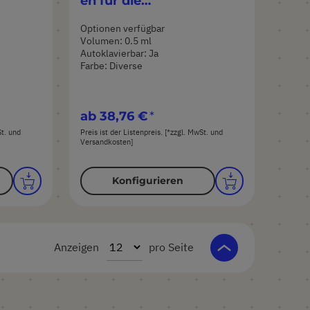
en für die
eitsz
Hochgeschwindigkeitsz
Optionen verfügbar
entrifugation, 0,5 ml
Volumen: 0.5 ml
Autoklavierbar: Ja
Farbe: Diverse
ab
38,76 €
St. und
Preis ist der Listenpreis. [*zzgl. MwSt. und
Versandkosten]
Konfigurieren
Anzeigen
pro Seite