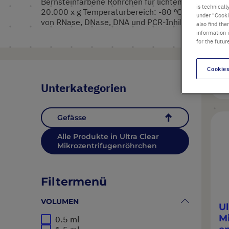
Bernsteinfarbene Röhrchen für lichtempfindliche Pr
is technicall
20.000 x g Temperaturbereich: -80 ºC bis 121 ºC Aut
under "Cookie
von RNase, DNase, DNA und PCR-Inhibitoren
also find the
information 
for the futur
Cookies
3
Unterkategorien
Gefässe
Alle Produkte in Ultra Clear
Mikrozentrifugenröhrchen
Filtermenü
VOLUMEN
Ul
M
0.5 ml