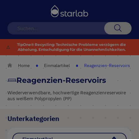
Navigation
umschalten
Suche
TipOne® Recycling: Technische Probleme verzögern die
⚠️
Abholung. Entschuldigung für die Unannehmlichkeiten.
Home
Einmalartikel
Reagenzien-Reservoirs
Reagenzien-Reservoirs
Wiederverwendbare, hochwertige Reagenzienreservoire
aus weißem Polypropylen (PP)
Unterkategorien
Einmalartikel