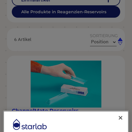
Alle Produkte in Reagenzien-Reservoirs
SORTIERUNG
6
Artikel
In
In
aufste
abstei
Reihen
Reihen
ChannelMate Reservoirs