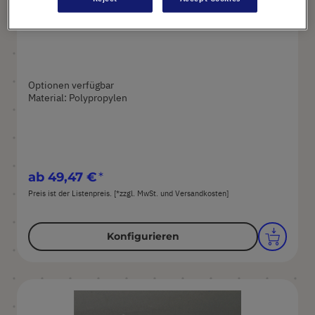
CAPP® Origami Reservoirs
Optionen verfügbar
Material: Polypropylen
ab
49,47 €
Preis ist der Listenpreis. [*zzgl. MwSt. und Versandkosten]
Konfigurieren