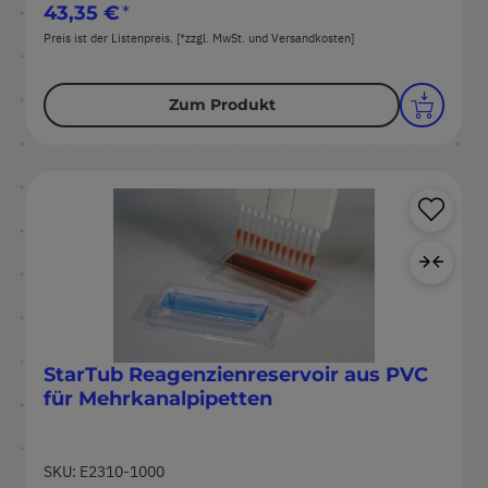
43,35 €
Preis ist der Listenpreis. [*zzgl. MwSt. und Versandkosten]
Zum Produkt
Pr
Zur
StarTub Reagenzienreservoir aus PVC
für Mehrkanalpipetten
SKU: E2310-1000