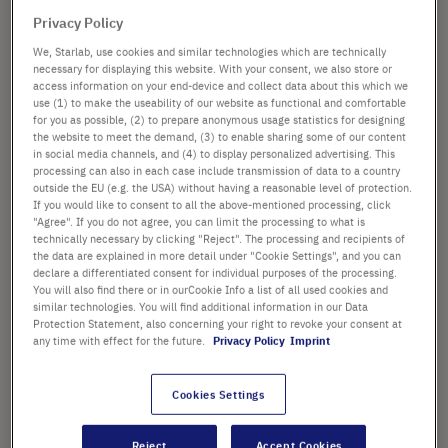
Optionen verfügbar
Privacy Policy
Material: Polystyrol
We, Starlab, use cookies and similar technologies which are technically
necessary for displaying this website. With your consent, we also store or
access information on your end-device and collect data about this which we
use (1) to make the useability of our website as functional and comfortable
for you as possible, (2) to prepare anonymous usage statistics for designing
the website to meet the demand, (3) to enable sharing some of our content
ab
69,36 €
in social media channels, and (4) to display personalized advertising. This
processing can also in each case include transmission of data to a country
Preis ist der Listenpreis. [*zzgl. MwSt. und Versandkosten]
outside the EU (e.g. the USA) without having a reasonable level of protection.
If you would like to consent to all the above-mentioned processing, click
"Agree". If you do not agree, you can limit the processing to what is
Konfigurieren
technically necessary by clicking "Reject". The processing and recipients of
the data are explained in more detail under "Cookie Settings", and you can
declare a differentiated consent for individual purposes of the processing.
You will also find there or in ourCookie Info a list of all used cookies and
similar technologies. You will find additional information in our Data
Protection Statement, also concerning your right to revoke your consent at
any time with effect for the future.
Privacy Policy
Imprint
Cookies Settings
Reject
Accept Cookies