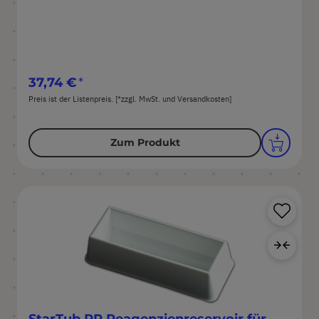
37,74 €
Preis ist der Listenpreis. [*zzgl. MwSt. und Versandkosten]
Zum Produkt
Pr
Zur
StarTub PP Reagenzienreservoir für