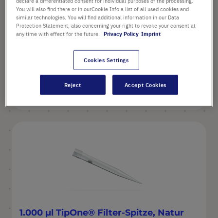
declare a differentiated consent for individual purposes of the processing.
Farbe: Natur
You will also find there or in ourCookie Info a list of all used cookies and
similar technologies. You will find additional information in our Data
Protection Statement, also concerning your right to revoke your consent at
any time with effect for the future.
Privacy Policy
Imprint
ab
91,67 €
Cookies Settings
Preis ist der Listenpreis. [*zzgl. MwSt. und Versandkosten]
Reject
Accept Cookies
Konfigurieren
1.000 µl TipOne® Filter-Spitze, Natur