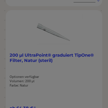
In
aufste
abstei
Reihen
Reihen
200 µl UltraPoint® graduiert TipOne®
Filter, Natur (steril)
Optionen verfügbar
Volumen: 200 µl
Farbe: Natur