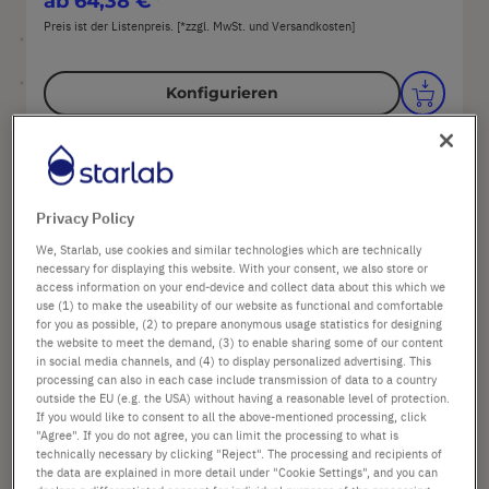
ab
64,38 €
Preis ist der Listenpreis. [*zzgl. MwSt. und Versandkosten]
Konfigurieren
Privacy Policy
We, Starlab, use cookies and similar technologies which are technically
necessary for displaying this website. With your consent, we also store or
access information on your end-device and collect data about this which we
use (1) to make the useability of our website as functional and comfortable
for you as possible, (2) to prepare anonymous usage statistics for designing
the website to meet the demand, (3) to enable sharing some of our content
1.000 µl XL graduiert TipOne® Filter
in social media channels, and (4) to display personalized advertising. This
processing can also in each case include transmission of data to a country
Pipettenspitze, Natur(steril)
outside the EU (e.g. the USA) without having a reasonable level of protection.
If you would like to consent to all the above-mentioned processing, click
"Agree". If you do not agree, you can limit the processing to what is
technically necessary by clicking "Reject". The processing and recipients of
Optionen verfügbar
the data are explained in more detail under "Cookie Settings", and you can
Volumen: 1000 µl