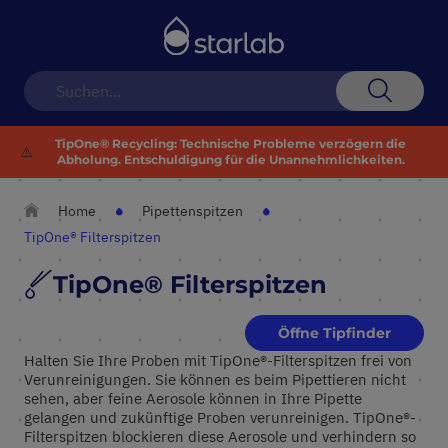
Navigation
umschalten
Suche
TipOne® Recycling: Technische Probleme verzögern die
⚠️
Abholung. Entschuldigung für die Unannehmlichkeiten.
Home
Pipettenspitzen
TipOne® Filterspitzen
TipOne® Filterspitzen
Öffne Tipfinder
Halten Sie Ihre Proben mit TipOne®-Filterspitzen frei von
Verunreinigungen. Sie können es beim Pipettieren nicht
sehen, aber feine Aerosole können in Ihre Pipette
gelangen und zukünftige Proben verunreinigen. TipOne®-
Filterspitzen blockieren diese Aerosole und verhindern so