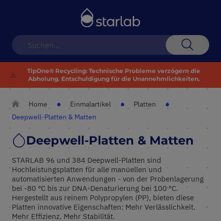
Navigation
umschalten
Suche
TipOne® Recycling: Technische Probleme verzögern die
⚠️
Abholung. Entschuldigung für die Unannehmlichkeiten.
Home
Einmalartikel
Platten
Deepwell-Platten & Matten
Deepwell-Platten & Matten
STARLAB 96 und 384 Deepwell-Platten sind
Hochleistungsplatten für alle manuellen und
automatisierten Anwendungen - von der Probenlagerung
bei -80 ºC bis zur DNA-Denaturierung bei 100 ºC.
Hergestellt aus reinem Polypropylen (PP), bieten diese
Platten innovative Eigenschaften: Mehr Verlässlichkeit.
Mehr Effizienz. Mehr Stabilität.