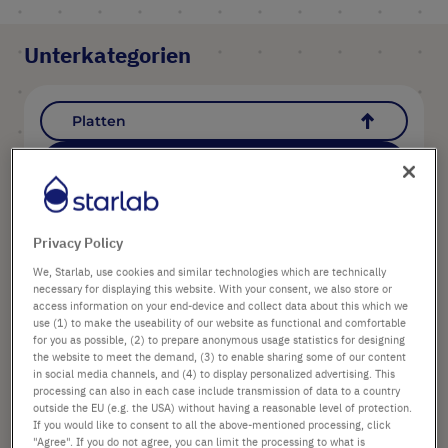
Unterkategorien
Platten
Alle Produkte in Deepwell-Platten &
Matten
Privacy Policy
SORTIERUNG
3
Artikel
In
We, Starlab, use cookies and similar technologies which are technically
In
aufste
necessary for displaying this website. With your consent, we also store or
abstei
Reihen
access information on your end-device and collect data about this which we
Reihen
use (1) to make the useability of our website as functional and comfortable
for you as possible, (2) to prepare anonymous usage statistics for designing
the website to meet the demand, (3) to enable sharing some of our content
in social media channels, and (4) to display personalized advertising. This
processing can also in each case include transmission of data to a country
outside the EU (e.g. the USA) without having a reasonable level of protection.
If you would like to consent to all the above-mentioned processing, click
"Agree". If you do not agree, you can limit the processing to what is