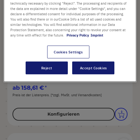
technically necessary by clicking "Reject". The processing and recipients of
the data are explained in more detail under "Cookie Settings", and you can
declare a differentiated consent for individual purposes of the processing.
PlateOne® Deepwell-Platten
You will also find there or in ourCookie Info a list of all used cookies and
similar technologies. You will find additional information in our Data
Protection Statement, also concerning your right to revoke your consent at
any time with effect for the future.
Privacy Policy
Imprint
Optionen verfügbar
Cookies Settings
Material: Polypropylen
Autoklavierbar: Ja
Reject
Accept Cookies
ab
158,61 €
Preis ist der Listenpreis. [*zzgl. MwSt. und Versandkosten]
Konfigurieren