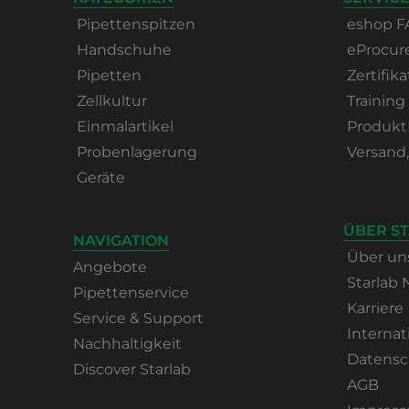
Pipettenspitzen
eshop F
Handschuhe
eProcu
Pipetten
Zertifika
Zellkultur
Training
Einmalartikel
Produkt
Probenlagerung
Versand
Geräte
ÜBER S
NAVIGATION
Über un
Angebote
Starlab
Pipettenservice
Karriere
Service & Support
Internat
Nachhaltigkeit
Datensc
Discover Starlab
AGB