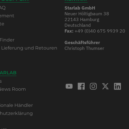
AQ
Starlab GmbH
Neuer Höltigbaum 38
rement
22143 Hamburg
te
Deutschland
Fax:
+49 (0)40 675 9939 20
Finder
Geschäftsführer
, Lieferung und Retouren
Christoph Thumser
TARLAB
s
 News Room
ionale Händler
hutzerklärung