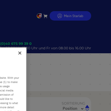
Mein Starlab
Direkt
zum
Inhalt
 (0)40 675 99 39 0
o 08.00 bis 17.00 Uhr und Fr von 08.00 bis 16.00 Uhr
bsite. With your
use (1) to make
us usage
ocial media
nsmission of
uld like to
SORTIERUNG
cessing to what
In
 more detail
In