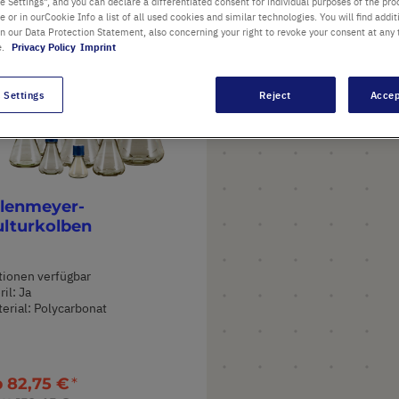
 Settings", and you can declare a differentiated consent for individual purposes of the proc
re or in ourCookie Info a list of all used cookies and similar technologies. You will find addit
in our Data Protection Statement, also concerning your right to revoke your consent at any 
e.
Privacy Policy
Imprint
 Settings
Reject
Accep
rlenmeyer-
ulturkolben
ionen verfügbar
ril: Ja
erial: Polycarbonat
b
82,75 €