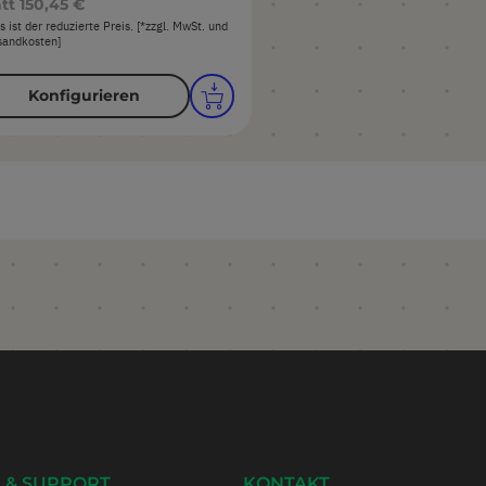
tt
150,45 €
s ist der reduzierte Preis. [*zzgl. MwSt. und
sandkosten]
Konfigurieren
 & SUPPORT
KONTAKT