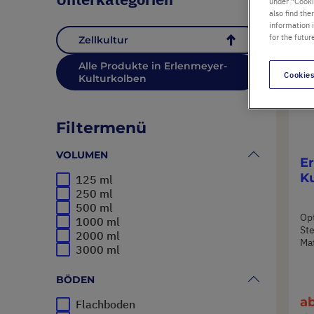
under "Cookie
also find the
information 
for the futur
Zellkultur
45
Alle Produkte in Erlenmeyer-
Cookies
Kulturkolben
Filtermenü
VOLUMEN
E
K
125 ml
250 ml
500 ml
Opt
1000 ml
Ste
2000 ml
Mat
3000 ml
BÖDEN
a
Flachboden