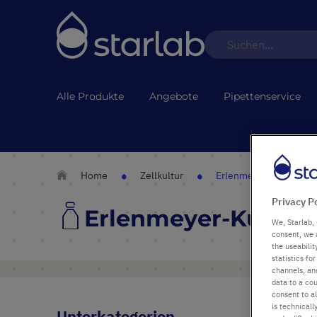
Alle Produkte
Angebote
Pipettenservice
Home
Zellkultur
Erlenmeyer-Kulturkol
Privacy P
Erlenmeyer-Kultur
We, Starlab, 
consent, we 
the useabili
statistics f
channels, and
data to a cou
consent to al
1
is technicall
Unterkategorien