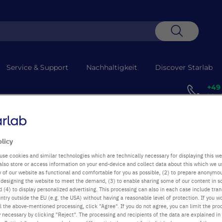
Suche
Service & Support
Nachhaltigkeit
Discover Starlab
+49
Mo-D
ben
olicy
kolben
use cookies and similar technologies which are technically necessary for displaying this we
also store or access information on your end-device and collect data about this which we 
ty of our website as functional and comfortable for you as possible, (2) to prepare anonymo
or designing the website to meet the demand, (3) to enable sharing some of our content in s
 (4) to display personalized advertising. This processing can also in each case include tra
ntry outside the EU (e.g. the USA) without having a reasonable level of protection. If you wo
l the above-mentioned processing, click "Agree". If you do not agree, you can limit the pro
Eintrag
y necessary by clicking "Reject". The processing and recipients of the data are explained in