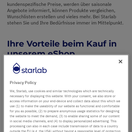
kundenspezifische Preise, werden über saisonale
Angebote informiert, können Produkte vergleichen,
Wunschlisten erstellen und vieles mehr. Bei Starlab
stehen Sie und Ihre Bedürfnisse immer im Mittelpunkt.
Ihre Vorteile beim Kauf in
unserem eShop
Privacy Policy
We, Starlab, use cookies and similar technologies which are technically
necessary for displaying this website. With your consent, we also store or
access information on your end-device and collect data about this which we
use (1) to make the useability of our website as functional and comfortable
for you as possible, (2) to prepare anonymous usage statistics for designing
the website to meet the demand, (3) to enable sharing some of our content
in social media channels, and (4) to display personalized advertising. This
processing can also in each case include transmission of data to a country
outside the EU (e.g. the USA) without having a reasonable level of protection.