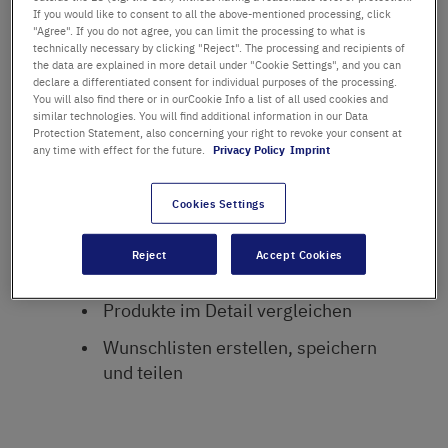
If you would like to consent to all the above-mentioned processing, click
"Agree". If you do not agree, you can limit the processing to what is
technically necessary by clicking "Reject". The processing and recipients of
the data are explained in more detail under "Cookie Settings", and you can
declare a differentiated consent for individual purposes of the processing.
You will also find there or in ourCookie Info a list of all used cookies and
similar technologies. You will find additional information in our Data
Protection Statement, also concerning your right to revoke your consent at
Intuitive Funktionen!
any time with effect for the future.
Privacy Policy
Imprint
Finden Sie schnell die Produkte, die
Cookies Settings
Sie benötigen: intuitive
Produktsuche und einfache
Reject
Accept Cookies
Filtermöglichkeiten
Produkte im Detail vergleichen
Wunschlisten erstellen, speichern
und teilen