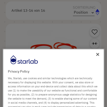
SORTIERUNG
Artikel
13
-
16
von
16
In
In
aufste
abstei
Reihen
Reihen
Pr
Zur
Dichtungsring für Rotordeckel von
Privacy Policy
Rotor "Standard 24 AT"
We, Starlab, use cookies and similar technologies which are technically
necessary for displaying this website. With your consent, we also store or
access information on your end-device and collect data about this which we
SKU: S8030-0012
use (1) to make the useability of our website as functional and comfortable
Packgröße: 1 Stück (1 Box × 1 Stück)
for you as possible, (2) to prepare anonymous usage statistics for designing
the website to meet the demand, (3) to enable sharing some of our content
in social media channels, and (4) to display personalized advertising. This
processing can also in each case include transmission of data to a country