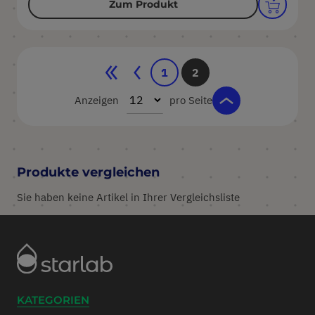
Zum Produkt
Seite
Seite
Seite
Zurück
Seite
Sie lesen gerade Seite
1
2
Anzeigen
pro Seite
Produkte vergleichen
Sie haben keine Artikel in Ihrer Vergleichsliste
KATEGORIEN