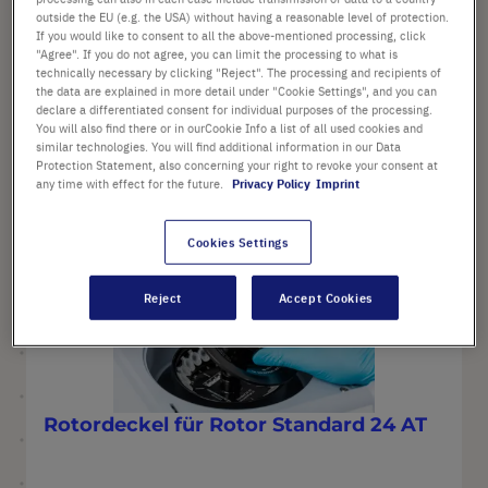
outside the EU (e.g. the USA) without having a reasonable level of protection.
If you would like to consent to all the above-mentioned processing, click
"Agree". If you do not agree, you can limit the processing to what is
64,00 €
technically necessary by clicking "Reject". The processing and recipients of
Preis ist der Listenpreis. [*zzgl. MwSt. und Versandkosten]
the data are explained in more detail under "Cookie Settings", and you can
declare a differentiated consent for individual purposes of the processing.
You will also find there or in ourCookie Info a list of all used cookies and
similar technologies. You will find additional information in our Data
Zum Produkt
Protection Statement, also concerning your right to revoke your consent at
any time with effect for the future.
Privacy Policy
Imprint
Cookies Settings
Pr
Zur
Reject
Accept Cookies
Rotordeckel für Rotor Standard 24 AT