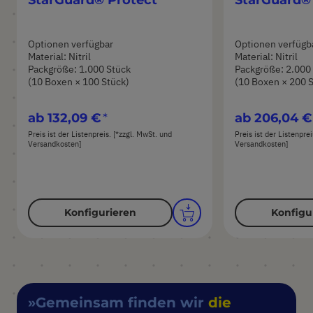
Optionen verfügbar
Optionen verfügb
Material: Nitril
Material: Nitril
Packgröße: 1.000 Stück
Packgröße: 2.000
(10 Boxen × 100 Stück)
(10 Boxen × 200 
ab
132,09 €
ab
206,04 €
Preis ist der Listenpreis. [*zzgl. MwSt. und
Preis ist der Listenpre
Versandkosten]
Versandkosten]
Konfigurieren
Konfigu
Gemeinsam finden wir
die