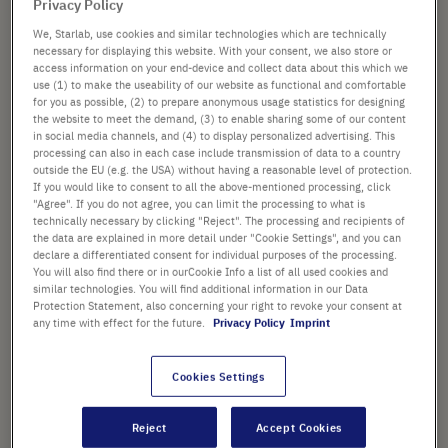
der
Privacy Policy
Beladen von Gelen (83,5 mm
Bildergalerie
lang und 0,20 mm dick)
We, Starlab, use cookies and similar technologies which are technically
springen
necessary for displaying this website. With your consent, we also store or
Art. Nr.
I1011-2600
access information on your end-device and collect data about this which we
use (1) to make the useability of our website as functional and comfortable
for you as possible, (2) to prepare anonymous usage statistics for designing
86,19 €
the website to meet the demand, (3) to enable sharing some of our content
in social media channels, and (4) to display personalized advertising. This
processing can also in each case include transmission of data to a country
Preis ist der Listenpreis. [*zzgl. MwSt. und Versandkosten]
outside the EU (e.g. the USA) without having a reasonable level of protection.
If you would like to consent to all the above-mentioned processing, click
Verfügbarkeit prüfen
zzgl.
Versand
"Agree". If you do not agree, you can limit the processing to what is
technically necessary by clicking "Reject". The processing and recipients of
the data are explained in more detail under "Cookie Settings", and you can
In
declare a differentiated consent for individual purposes of the processing.
-
+
You will also find there or in ourCookie Info a list of all used cookies and
den
similar technologies. You will find additional information in our Data
Warenkorb
200 Tips (1 Rack × 200 Tips)
Protection Statement, also concerning your right to revoke your consent at
any time with effect for the future.
Privacy Policy
Imprint
Cookies Settings
Reject
Accept Cookies
PRODUKT HIGHLIGHTS