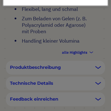
Flexibel, lang und schmal
Zum Beladen von Gelen (z. B.
Polyacrylamid oder Agarose)
mit Proben
Handling kleiner Volumina
alle Highlights
Produktbeschreibung
Technische Details
Feedback einreichen