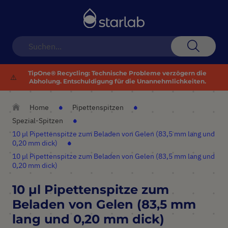
Navigation
umschalten
Suche
TipOne® Recycling: Technische Probleme verzögern die
⚠️
Abholung. Entschuldigung für die Unannehmlichkeiten.
Home
Pipettenspitzen
Spezial-Spitzen
10 µl Pipettenspitze zum Beladen von Gelen (83,5 mm lang und
0,20 mm dick)
10 µl Pipettenspitze zum Beladen von Gelen (83,5 mm lang und
0,20 mm dick)
10 µl Pipettenspitze zum
Beladen von Gelen (83,5 mm
lang und 0,20 mm dick)