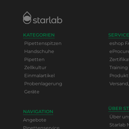
KATEGORIEN
SERVICE
Pipettenspitzen
eshop F
Handschuhe
eProcu
Pipetten
Zertifika
Zellkultur
Training
Einmalartikel
Produkt
Probenlagerung
Versand
Geräte
ÜBER S
NAVIGATION
Über un
Angebote
Starlab
Pipettenservice