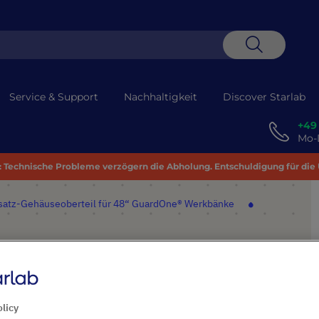
Suche
Service & Support
Nachhaltigkeit
Discover Starlab
+49
Mo-D
 Technische Probleme verzögern die Abholung. Entschuldigung für die
satz-Gehäuseoberteil für 48“ GuardOne® Werkbänke
il für 48“ GuardOne®
olicy