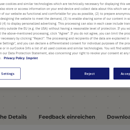
use cookies and similar technologies which are technically necessary for displaying this we
also store or access information on your end-device and collect data about this which we 
ty of our website as functional and comfortable for you as possible, (2) to prepare anonymo
PRODUKT HIGHLIGHTS
or designing the website to meet the demand, (3) to enable sharing some of our content in s
 (4) to display personalized advertising. This processing can also in each case include tra
ntry outside the EU (e.g. the USA) without having a reasonable level of protection. If you wo
l the above-mentioned processing, click "Agree". If you do not agree, you can limit the pro
y necessary by clicking "Reject". The processing and recipients of the data are explained in
 Settings", and you can declare a differentiated consent for individual purposes of the proc
re or in ourCookie Info a list of all used cookies and similar technologies. You will find addit
in our Data Protection Statement, also concerning your right to revoke your consent at any 
e.
Privacy Policy
Imprint
 Settings
Reject
Accep
he Details
Feedback einreichen
Downlo