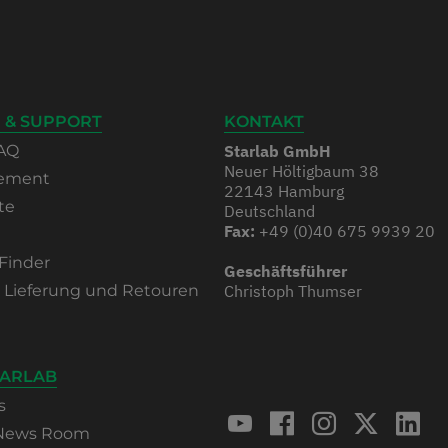
 & SUPPORT
KONTAKT
AQ
Starlab GmbH
Neuer Höltigbaum 38
rement
22143 Hamburg
te
Deutschland
Fax:
+49 (0)40 675 9939 20
Finder
Geschäftsführer
, Lieferung und Retouren
Christoph Thumser
TARLAB
s
 News Room