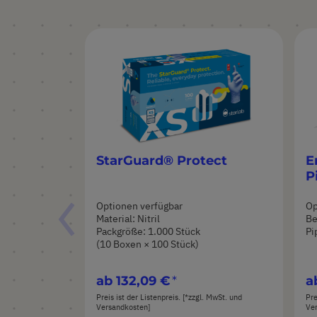
StarGuard® Protect
E
P
Optionen verfügbar
Op
Material: Nitril
Be
Packgröße: 1.000 Stück
Pi
(10 Boxen × 100 Stück)
ab
132,09 €
a
Preis ist der Listenpreis. [*zzgl. MwSt. und
Pre
Versandkosten]
Ve