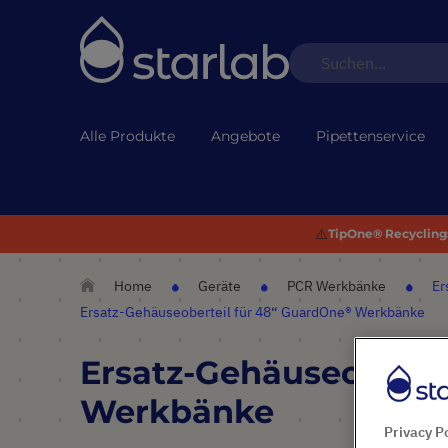
Alle Produkte
Angebote
Pipettenservice
⚠️
TipOne® Recycling:
Home
Geräte
PCR Werkbänke
Er
Ersatz-Gehäuseoberteil für 48“ GuardOne® Werkbänke
Ersatz-Gehäuseoberte
Werkbänke
Privacy P