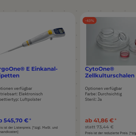
43
rgoOne® E Einkanal-
CytoOne®
ipetten
Zellkulturschalen
tionen verfügbar
Optionen verfügbar
triebsart: Elektronisch
Farbe: Durchsichtig
pettiertyp: Luftpolster
Steril: Ja
b
545,70 €
ab
41,86 €
statt
73,44 €
is ist der Listenpreis. [*zzgl. MwSt. und
rsandkosten]
Preis ist der reduzierte Preis. [*z