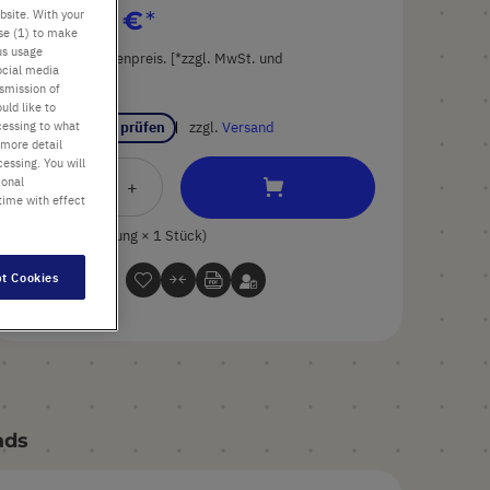
5.139,27 €
bsite. With your
use (1) to make
us usage
Preis ist der Listenpreis. [*zzgl. MwSt. und
ocial media
Versandkosten]
nsmission of
uld like to
cessing to what
Verfügbarkeit prüfen
zzgl.
Versand
 more detail
essing. You will
ional
In
-
+
time with effect
den
Warenkorb
1 Stück (1 Packung × 1 Stück)
t Cookies
ads