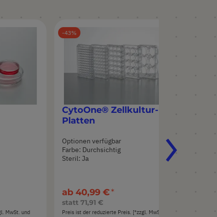
43
CytoOne® Zellkultur-
Platten
Optionen verfügbar
Farbe: Durchsichtig
Steril: Ja
ab
40,99 €
statt
71,91 €
zgl. MwSt. und
Preis ist der reduzierte Preis. [*zzgl. MwSt. und