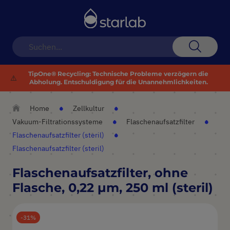
Navigation
umschalten
Suche
TipOne® Recycling: Technische Probleme verzögern die
⚠️
Abholung. Entschuldigung für die Unannehmlichkeiten.
Home
Zellkultur
Vakuum-Filtrationssysteme
Flaschenaufsatzfilter
Flaschenaufsatzfilter (steril)
Flaschenaufsatzfilter (steril)
Flaschenaufsatzfilter, ohne
Flasche, 0,22 µm, 250 ml (steril)
31
Zum
Ende