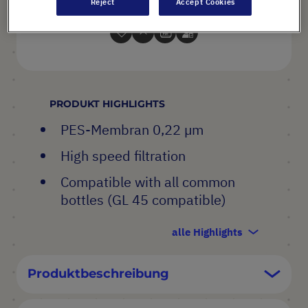
Reject
Accept Cookies
Warenkorb
24 Stück (1 Box × 24 Stück)
PRODUKT HIGHLIGHTS
PES-Membran 0,22 µm
High speed filtration
Compatible with all common
bottles (GL 45 compatible)
alle Highlights
Produktbeschreibung