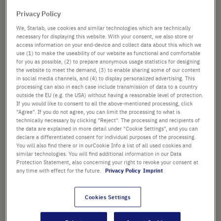
(steril)
springen
Art. Nr.
CC8222-4226
Privacy Policy
We, Starlab, use cookies and similar technologies which are technically
PORENGRÖSSE
necessary for displaying this website. With your consent, we also store or
access information on your end-device and collect data about this which we
use (1) to make the useability of our website as functional and comfortable
for you as possible, (2) to prepare anonymous usage statistics for designing
the website to meet the demand, (3) to enable sharing some of our content
VOLUMEN
in social media channels, and (4) to display personalized advertising. This
processing can also in each case include transmission of data to a country
outside the EU (e.g. the USA) without having a reasonable level of protection.
If you would like to consent to all the above-mentioned processing, click
"Agree". If you do not agree, you can limit the processing to what is
77,07 €
technically necessary by clicking "Reject". The processing and recipients of
the data are explained in more detail under "Cookie Settings", and you can
statt
111,69 €
declare a differentiated consent for individual purposes of the processing.
Preis ist der reduzierte Preis. [*zzgl. MwSt. und
You will also find there or in ourCookie Info a list of all used cookies and
Versandkosten]
similar technologies. You will find additional information in our Data
Protection Statement, also concerning your right to revoke your consent at
any time with effect for the future.
Privacy Policy
Imprint
Verfügbarkeit prüfen
zzgl.
Versand
Cookies Settings
In
-
+
den