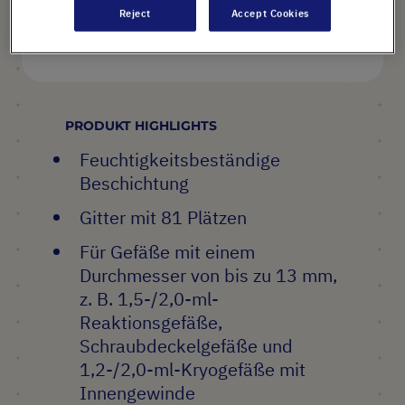
Reject
Accept Cookies
Warenkorb
PRODUKT HIGHLIGHTS
Feuchtigkeitsbeständige
Beschichtung
Gitter mit 81 Plätzen
Für Gefäße mit einem
Durchmesser von bis zu 13 mm,
z. B. 1,5-/2,0-ml-
Reaktionsgefäße,
Schraubdeckelgefäße und
1,2-/2,0-ml-Kryogefäße mit
Innengewinde