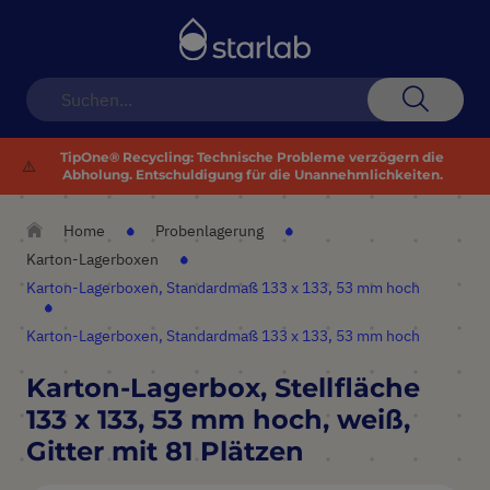
Navigation
umschalten
Suche
TipOne® Recycling: Technische Probleme verzögern die
⚠️
Abholung. Entschuldigung für die Unannehmlichkeiten.
Home
Probenlagerung
Karton-Lagerboxen
Karton-Lagerboxen, Standardmaß 133 x 133, 53 mm hoch
Karton-Lagerboxen, Standardmaß 133 x 133, 53 mm hoch
Karton-Lagerbox, Stellfläche
133 x 133, 53 mm hoch, weiß,
Gitter mit 81 Plätzen