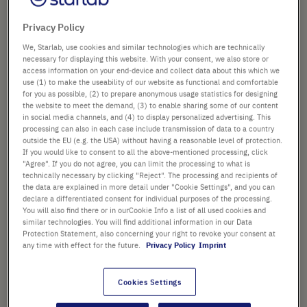
Produktname
Karton-Lagerbox, Stellfläche
der
133 x 133, 53 mm hoch, weiß,
Bildergalerie
Privacy Policy
Gitter mit 81 Plätzen
springen
Art. Nr.
E2023-8181
We, Starlab, use cookies and similar technologies which are technically
necessary for displaying this website. With your consent, we also store or
access information on your end-device and collect data about this which we
PLÄTZE
use (1) to make the useability of our website as functional and comfortable
for you as possible, (2) to prepare anonymous usage statistics for designing
the website to meet the demand, (3) to enable sharing some of our content
in social media channels, and (4) to display personalized advertising. This
processing can also in each case include transmission of data to a country
PACKGRÖSSE
outside the EU (e.g. the USA) without having a reasonable level of protection.
If you would like to consent to all the above-mentioned processing, click
"Agree". If you do not agree, you can limit the processing to what is
technically necessary by clicking "Reject". The processing and recipients of
the data are explained in more detail under "Cookie Settings", and you can
5,10 €
declare a differentiated consent for individual purposes of the processing.
You will also find there or in ourCookie Info a list of all used cookies and
Preis ist der Listenpreis. [*zzgl. MwSt. und Versandkosten]
similar technologies. You will find additional information in our Data
Protection Statement, also concerning your right to revoke your consent at
any time with effect for the future.
Privacy Policy
Imprint
Verfügbarkeit prüfen
zzgl.
Versand
Cookies Settings
In
-
+
den