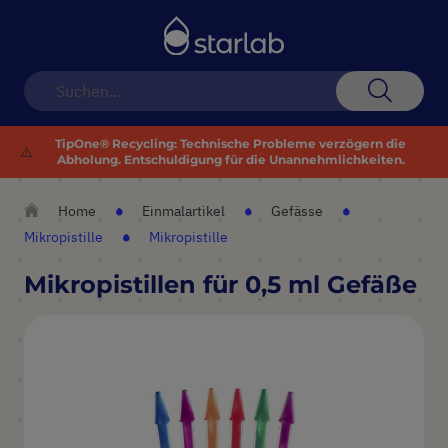
Navigation
umschalten
Suche
TipOne® Recycling: Technische Probleme verzögern die
⚠️
Abholung. Entschuldigung für die Unannehmlichkeiten.
Home
Einmalartikel
Gefässe
Mikropistille
Mikropistille
Mikropistillen für 0,5 ml Gefäße
Zum
Ende
der
Bildergalerie
springen