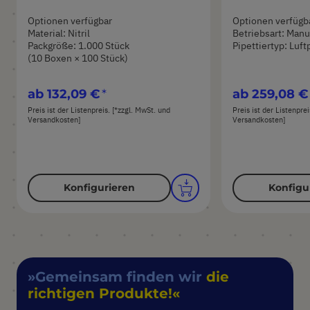
Optionen verfügbar
Optionen verfügb
Material: Nitril
Betriebsart: Manu
Packgröße: 1.000 Stück
Pipettiertyp: Luft
(10 Boxen × 100 Stück)
ab
132,09 €
ab
259,08 €
Preis ist der Listenpreis. [*zzgl. MwSt. und
Preis ist der Listenpre
Versandkosten]
Versandkosten]
Konfigurieren
Konfigu
Gemeinsam finden wir
die
richtigen Produkte!