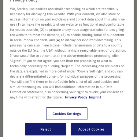
We, Starlab, use cookies and similar technologies which are technically
necessary for displaying this website. With your consent, we also store or
16,83 €
access information on your end-device and collect data about this which we
use (1) to make the useability of our website as functional and comfortable
Preis ist der Listenpreis. [*zzgl. MwSt. und Versandkosten]
for you as possible, (2) to prepare anonymous usage statistics for designing
the website to meet the demand, (3) to enable sharing some of our content
in social media channels, and (4) to display personalized advertising. This
Verfügbarkeit prüfen
zzgl.
Versand
processing can also in each case include transmission of data to a country
outside the EU (e.g. the USA) without having a reasonable level of protection.
If you would like to consent to all the above-mentioned processing, click
In
-
+
"Agree". If you do not agree, you can limit the processing to what is
den
technically necessary by clicking "Reject". The processing and recipients of
the data are explained in more detail under "Cookie Settings", and you can
Warenkorb
10 Stück (1 Beutel × 10 Stück)
declare a differentiated consent for individual purposes of the processing.
You will also find there or in ourCookie Info a list of all used cookies and
similar technologies. You will find additional information in our Data
Protection Statement, also concerning your right to revoke your consent at
any time with effect for the future.
Privacy Policy
Imprint
Cookies Settings
PRODUKT HIGHLIGHTS
Einweg-Pastillen aus
Reject
Accept Cookies
Polypropylen